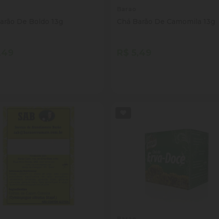
Barao
arão De Boldo 13g
Chá Barão De Camomila 13g
,49
R$ 5,49
tidade
Quantidade
Comprar
Comprar
inuir Quantidade
Adicionar Quantidade
Diminuir Quantidade
Adicionar Quantid
Barao