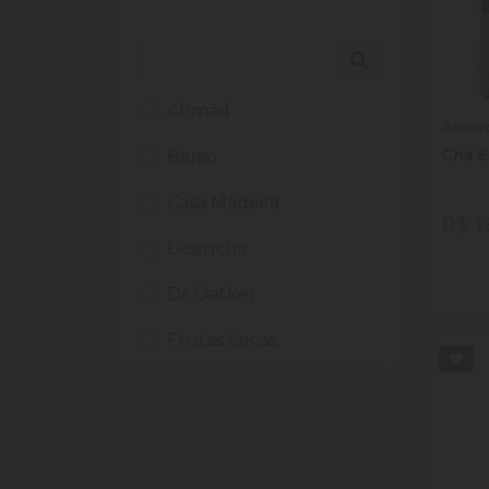
Ahmad
Ahma
Cha E
Barao
Casa Madeira
R$ 1
Desincha
Quan
Dim
Dr Oetker
Frutas Secas
Fujian Tea
Leao
Oolong