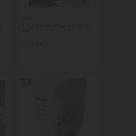
Barao
e
Chà Barão De Maça com Canela
13g
R$ 7,59
Quantidade
Comprar
ade
Diminuir Quantidade
Adicionar Quantidade