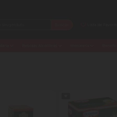
Buscar
Lista de Favorit
daria
Bebidas Alcoólicas
Mercearia
Benefíc