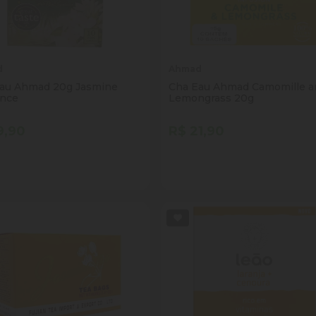
d
Ahmad
au Ahmad 20g Jasmine
Cha Eau Ahmad Camomille a
nce
Lemongrass 20g
9,90
R$ 21,90
tidade
Quantidade
Comprar
Comprar
inuir Quantidade
Adicionar Quantidade
Diminuir Quantidade
Adicionar Quantid