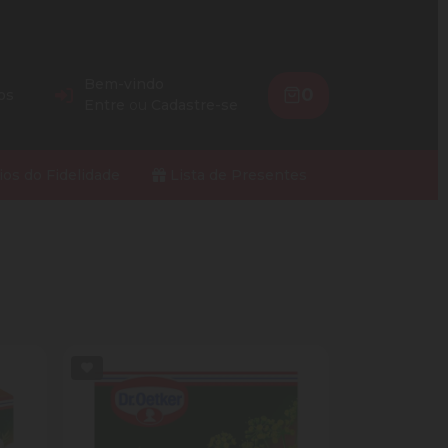
Bem-vindo
0
os
Entre
ou
Cadastre-se
ios do Fidelidade
Lista de Presentes