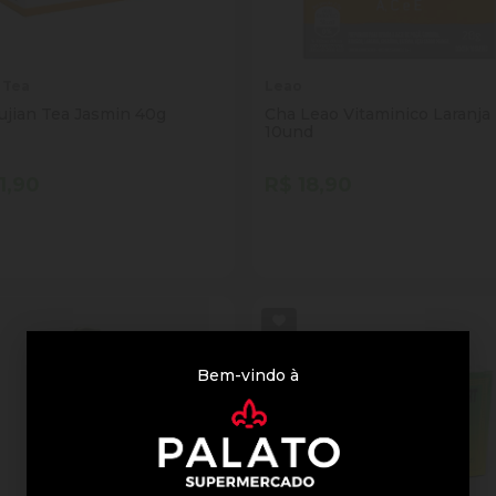
 Tea
Leao
ujian Tea Jasmin 40g
Cha Leao Vitaminico Laranja
10und
1,90
R$ 18,90
tidade
Quantidade
Comprar
Comprar
inuir Quantidade
Adicionar Quantidade
Diminuir Quantidade
Adicionar Quantid
Bem-vindo à