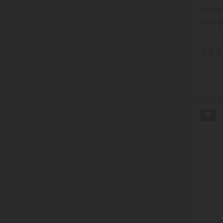
Barao
Chá B
R$ 5
Quan
Dim
Barao