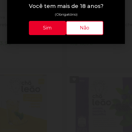
Você tem mais de 18 anos?
(Obrigatório)
iva
Towa
eto Villa Piva 1lt Limao
Cha Verde Towa Fujian Sach
Sim
Não
40g
3,90
R$ 15,90
tidade
Quantidade
Comprar
Comprar
inuir Quantidade
Adicionar Quantidade
Diminuir Quantidade
Adicionar Quantid