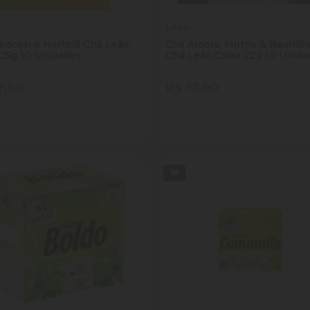
Leao
bacaxi e Hortelã Chá Leão
Chá Amora, Mirtilo & Baunilh
 25g 10 Unidades
Chá Leão Caixa 22g 10 Unid
7,90
R$ 17,90
tidade
Quantidade
Comprar
Comprar
inuir Quantidade
Adicionar Quantidade
Diminuir Quantidade
Adicionar Quantid