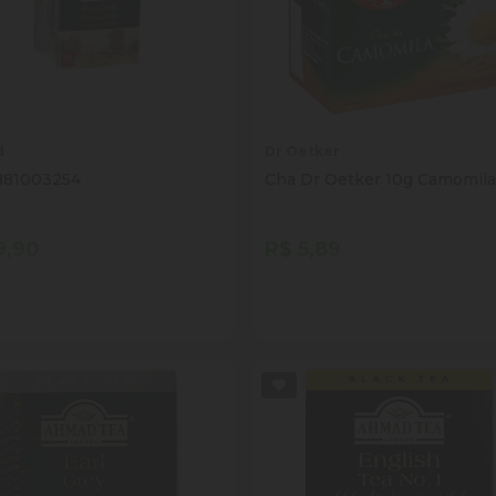
d
Dr Oetker
881003254
Cha Dr Oetker 10g Camomil
9,90
R$ 5,89
tidade
Quantidade
Comprar
Comprar
inuir Quantidade
Adicionar Quantidade
Diminuir Quantidade
Adicionar Quantid