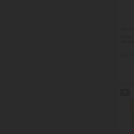
Palato
Towa
Ahma
Twinings
Cha E
Roma
Villa Piva
R$ 1
Quan
Dim