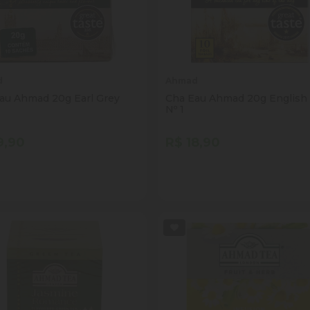
d
Ahmad
au Ahmad 20g Earl Grey
Cha Eau Ahmad 20g English
Nº 1
9,90
R$ 18,90
tidade
Quantidade
Comprar
Comprar
inuir Quantidade
Adicionar Quantidade
Diminuir Quantidade
Adicionar Quantid