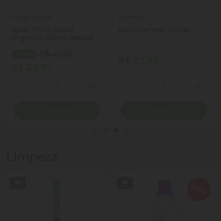
Porto Brasil
Germer
Bowl Porto Brasil
Bowl Germer Ondas
Organico 558ml Arauco
R$ 45,90
- 35%
R$ 27,90
R$ 29,97
Quantidade
Quantidade
ionar Quantidade
Diminuir Quantidade
Adicionar Quantidade
Diminuir Quantidade
Adicio
Comprar
Comprar
Limpeza