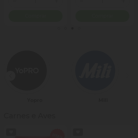
ionar Quantidade
Diminuir Quantidade
Adicionar Quantidade
Diminuir Quantidade
Adicio
Comprar
Comprar
Sadia
Président
Carnes e Aves