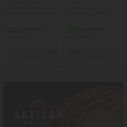
Agostino Legado
Anduco
Vinho Agostino Legado
Vinho Anduco
Red Blend Tinto 750ml
Chardonnay Branco
750ml
R$ 289,00
R$ 89,90
- 27%
- 22%
R$ 209,97
R$ 69,97
Venda proibida para menores
Venda proibida para menores
de
18
anos.
de
18
anos.