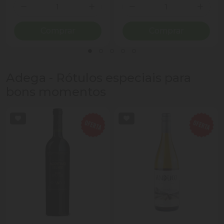
Quantidade
Quantidade
Diminuir Quantidade
Adicionar Quantidade
Diminuir Quantidade
Adicio
Comprar
Comprar
Adega - Rótulos especiais para
bons momentos