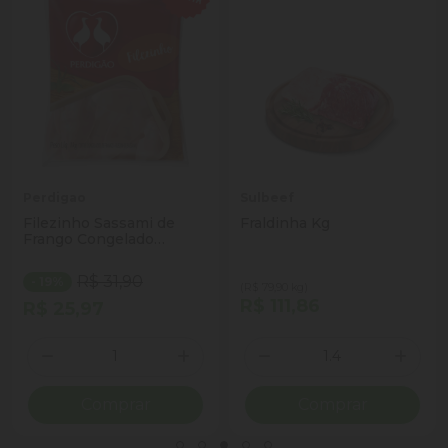
Perdigao
Sulbeef
Filezinho Sassami de
Fraldinha Kg
Frango Congelado
Perdigão 1kg
R$ 31,90
- 19%
(R$ 79,90 kg)
R$ 111,86
R$ 25,97
Quantidade
Quantidade
ionar Quantidade
Diminuir Quantidade
Adicionar Quantidade
Diminuir Quantidade
Adicio
Comprar
Comprar