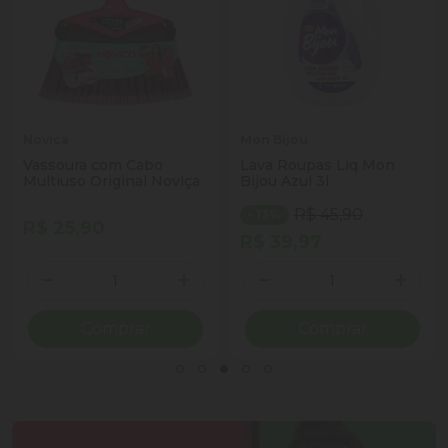
Novica
Mon Bijou
Vassoura com Cabo
Lava Roupas Liq Mon
Multiuso Original Noviça
Bijou Azul 3l
R$ 45,90
- 13%
R$ 25,90
R$ 39,97
Quantidade
Quantidade
ionar Quantidade
Diminuir Quantidade
Adicionar Quantidade
Diminuir Quantidade
Adicio
Comprar
Comprar