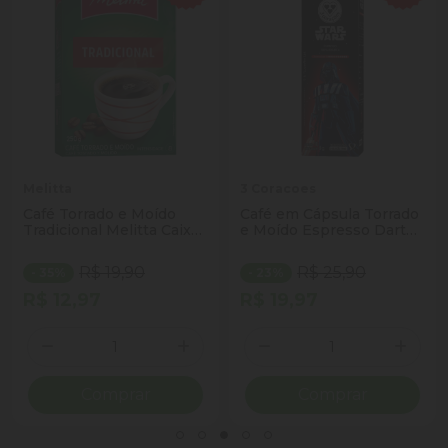
Melitta
3 Coracoes
Café Torrado e Moído
Café em Cápsula Torrado
Tradicional Melitta Caixa
e Moído Espresso Darth
250g
Vader Star Wars 3
Corações Caixa 10
R$ 19,90
R$ 25,90
- 35%
- 23%
Unidades 8g Cada
R$ 12,97
R$ 19,97
Quantidade
Quantidade
ionar Quantidade
Diminuir Quantidade
Adicionar Quantidade
Diminuir Quantidade
Adicio
Comprar
Comprar