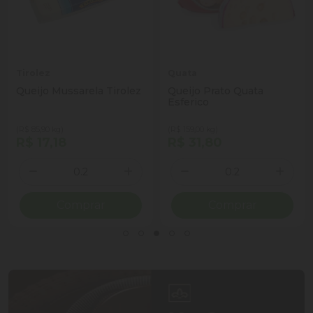
Tirolez
Quata
Queijo Mussarela Tirolez
Queijo Prato Quata
Esferico
(R$ 85,90 kg)
(R$ 159,00 kg)
R$ 17,18
R$ 31,80
Quantidade
Quantidade
ionar Quantidade
Diminuir Quantidade
Adicionar Quantidade
Diminuir Quantidade
Adicio
Comprar
Comprar