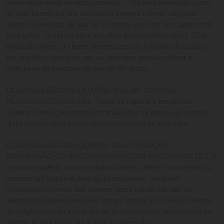
automaticamente no mês seguinte. - Não será permitido o uso 
de dois benefícios em uma única compra (cliente não pode 
utilizar o benefício de aba de 10 ofertas junto de um cupom com 
frete grátis. O cliente deve escolher qual benefício usar). 13.6. 
Ativação online: O cliente deverá acessar a página de cupons 
em sua área logada no site ou aplicativo para visualizar e 
selecionar os produtos da aba de 10 ofertas.
CLÁUSULA DÉCIMA QUARTA - ABA DE CUPONS 
PERSONALIZADOS 14.1. Todos os cupons e benefícios 
sujeitos à ativação estarão centralizados na página de cupons, 
disponível na área logada do cliente no site ou aplicativo.
CLÁUSULA DÉCIMA QUINTA - DA ALTERAÇÃO, 
SUSPENSÃO OU ENCERRAMENTO DO PROGRAMA 15.1. A 
empresa poderá, a seu exclusivo critério, alterar, suspender ou 
encerrar o Programa, total ou parcialmente, mediante 
comunicação prévia aos clientes pelos canais oficiais. As 
alterações poderão envolver regras, benefícios, níveis, critérios 
de elegibilidade ou mecânica de funcionamento, respeitados os 
direitos já adquiridos até a data da alteração.