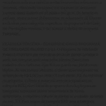
reconhecimento visa valorizar o relacionamento contínuo com a 
empresa, oferecendo vantagens que superam os descontos 
convencionais disponíveis ao público em geral. Os benefícios 
incluem, dentre outros: (i) Descontos de aniversário; (ii) Ofertas 
exclusivas para categorias especificas do programa f idelidade; 
(iii) Premiações mensais; e (iv) acesso a ofertas do programa 
Fidelidade. 
CLÁUSULA TERCEIRA - COMO FUNCIONA O PROGRAMA 
DE FIDELIDADE PALATO 2.0 3.1. O Programa de Fidelidade 
Palato 2.0 funciona por meio do acúmulo de pontos gerados a 
partir das compras realizadas pelos clientes Palato com 
cadastro ativo, tanto nas lojas físicas quanto nas plataformas 
digitais. A cada compra efetuada, o cliente acumula pontos na 
proporção de R$ 1,00 (um real) = 1 (um) ponto. 3.2. Ao ingressar 
no programa, o cliente é automaticamente enquadrado na 
categoria RED, nível inicial do programa. A evolução para as 
categorias superiores ocorre anualmente e de forma 
progressiva, conforme o volume de pontos acumulados ao longo 
do ano. 3.3. Para migrar da categoria RED para a categoria 