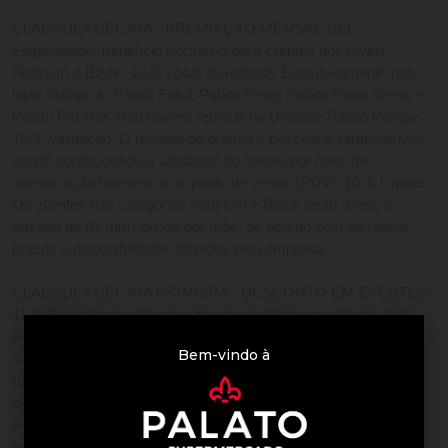
CLÁUSULA DÉCIMA - PREMIAÇÃO MENSAL 10.1. 
Elegibilidade: Benefício exclusivo para clientes dos níveis 
Platinum e Black. 10.2. Local de retirada: Exclusivamente nas 
lojas físicas do Palato Farol, Palato Praia, Palato Ponta Verde e 
Palato Rio Mar. Não haverá retirada na Unidade Palato Parque. 
10.3. Validação: O resgate do prêmio é pessoal e intransferível, 
sendo condicionado à validação do cliente por meio de 
autenticação biométrica no ponto de venda (PDV). 10.4. Limites: 
Os clientes das categorias Platinum e Black terão direito à 
retirada de 01 (um) brinde por mês, de acordo com as regras, 
prazos e disponibilidade definidos pela empresa. 
CLÁUSULA DÉCIMA PRIMEIRA - DESCONTO EM EVENTOS 
11.1. Elegibilidade: Clientes dos níveis Platinum e Black. 11.2. 
Percentuais: O percentual de desconto será aplicado conforme o 
Bem-vindo à
nível do cliente: • Platinum: 10% (dez por cento); • Black: 15% 
(quinze por cento). 11.3. Limites: O benefício de desconto em 
eventos é válido exclusivamente para clientes das categorias 
Platinum e Black, sendo aplicável ao ingresso do titular do 
benefício e de 01 (um) acompanhante, conforme condições 