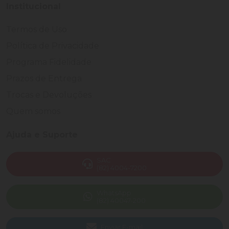
Institucional
Termos de Uso
Política de Privacidade
Programa Fidelidade
Prazos de Entrega
Trocas e Devoluções
Quem somos
Ajuda e Suporte
SAC
(82) 4004-7200
WhatsApp
(82) 40047-200
Enviar E-mail