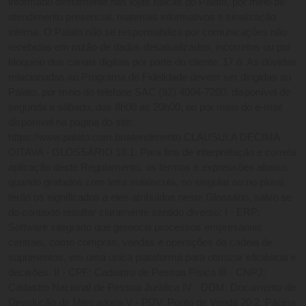
informado diretamente nas lojas físicas do Palato, por meio de 
atendimento presencial, materiais informativos e sinalização 
interna. O Palato não se responsabiliza por comunicações não 
recebidas em razão de dados desatualizados, incorretos ou por 
bloqueio dos canais digitais por parte do cliente. 17.6. As dúvidas 
relacionadas ao Programa de Fidelidade devem ser dirigidas ao 
Palato, por meio do telefone SAC (82) 4004-7200, disponível de 
segunda a sábado, das 8h00 às 20h00, ou por meio do e-mail 
disponível na página do site: 
https://www.palato.com.br/atendimento CLÁUSULA DÉCIMA 
OITAVA - GLOSSÁRIO 18.1. Para fins de interpretação e correta 
aplicação deste Regulamento, os termos e expressões abaixo, 
quando grafados com letra maiúscula, no singular ou no plural, 
terão os significados a eles atribuídos neste Glossário, salvo se 
do contexto resultar claramente sentido diverso: I - ERP: 
Software integrado que gerencia processos empresariais 
centrais, como compras, vendas e operações da cadeia de 
suprimentos, em uma única plataforma para otimizar eficiência e 
decisões. II - CPF: Cadastro de Pessoa Física III - CNPJ: 
Cadastro Nacional de Pessoa Jurídica IV - DDM: Documento de 
Devolução de Mercadoria V - PDV: Ponto de Venda 20.2. Página 