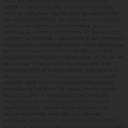
GOLD, que representa o nível hierárquico imediatamente 
superior, o cliente deverá atingir, dentro do período anual, o 
mínimo de 7.000 pontos. 3.4. Para migrar da categoria GOLD 
para a categoria PLATINUM, que representa o nível hierárquico 
imediatamente superior, o cliente deverá atingir, dentro do 
período anual, o mínimo de 18.000 pontos. 3.5. Para migrar da 
categoria PLATINUM para a categoria BLACK, que representa o 
nível hierárquico imediatamente superior, o cliente deverá atingir, 
dentro do período anual, o mínimo de 30.000 pontos. 3.6. A 
reclassificação de categoria é realizada sempre ao inicio de cada 
ano, com base no total de pontos acumulados pelo cliente, 
considerando todas as compras realizadas no período e seus 
respectivos pontos. 3.7. O Programa adota ciclos anuais de 
pontuação. Assim, em 1º de janeiro de cada ano, os pontos 
acumulados no ciclo anterior são zerados, iniciando-se nova 
contagem para fins de reclassificação futura. A categoria 
alcançada com base na pontuação do ciclo anual anterior 
garantirá ao cliente o direito de usufruir integralmente dos 
respectivos benefícios durante todo o ano-calendário 
subsequente, ainda que, no decorrer desse período, o cliente 
não venha a atingir novamente a pontuação mínima exigida para 