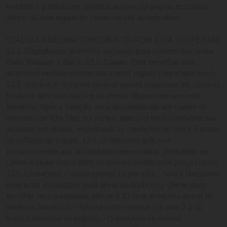
exibidos e poderão ser ativados através da página de cupons 
dentro da área logada do cliente no site ou aplicativo.
CLÁUSULA DÉCIMA TERCEIRA - CUPOM COM 10 OFERTAS 
13.1. Elegibilidade: Benefício exclusivo para clientes dos níveis 
Gold, Platinum e Black. 13.2. Canais: Este benefício está 
disponível exclusivamente nos canais digitais (site e aplicativo). 
13.3. Mecânica: O cliente elegível poderá selecionar até 10 (dez) 
produtos dentre as opções de ofertas disponíveis para este 
benefício. Após a seleção, será disponibilizado um cupom de 
desconto de 10% (dez por cento), aplicável exclusivamente aos 
produtos escolhidos, respeitando as condições de uso e o prazo 
de validade do cupom. 13.4. O desconto aplica-se 
exclusivamente aos 10 produtos selecionados, permitindo ao 
cliente adquirir outros itens no mesmo pedido com preço regular. 
13.5. Limitações: - Válido apenas 1x por mês. - Não é obrigatório 
selecionar 10 produtos para ativar o benefício (o cliente pode 
escolher uma quantidade inferior a 10 itens e mesmo assim ter 
direito ao benefício). - Não há saldo residual (se usar 1 a 10 
itens, o benefício se esgota). - O benefício se renova 