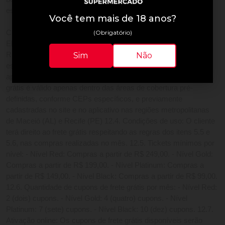
específicas de cada evento.
Você tem mais de 18 anos?
CLÁUSULA DÉCIMA SEGUNDA - FRETE GRÁTIS 12.1. 
(Obrigatório)
Elegibilidade: O benefício é exclusivo para clientes dos níveis 
Sim
Não
Red, Gold, Platinum e Black. 12.2. Disponibilidade: O benefício 
está disponível para utilização nos canais digitais (site e 
aplicativo). 12.3. Abrangência geográfica (Restrição): O frete 
grátis é válido apenas dentro das áreas de cobertura pré-
definidas, conforme CEPs específicos, e previamente 
cadastradas no site e no aplicativo nas regiões metropolitanas 
de Maceió (AL) e Recife (PE) 12.4. Condições de uso: O cliente 
terá direito ao frete grátis respeitando as regras dos itens 5.5 e 
5.6, nas compras realizadas no mês. 12.5. Tickets mínimos por 
nível: - Nível Red: Compras a partir de R$ 249,00. - Nível Gold: 
Compras a partir de R$ 199,00. - Nível Platinum: Compras a 
partir de R$ 149,00. - Nível Black: Compras a partir de R$ 99,00. 
12.6. Quantidade de cupons de frete grátis por mês: - Nível Red: 
2 (dois) cupons. - Nível Gold: 4 (quatro) cupons. - Nível 
Platinum: 7 (sete) cupons. - Nível Black: 10 (dez) cupons. 12.7. 
Ativação online: Os cupons de frete grátis disponíveis serão 