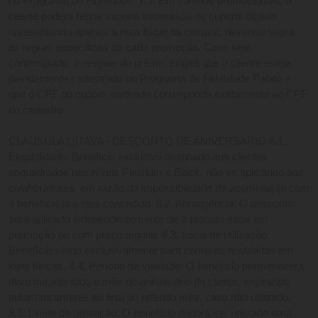
no Programa de Fidelidade. 7.3. Em sorteios promocionais, o 
cliente poderá retirar cupons impressos ou cupons digitais 
apresentando apenas a nota fiscal da compra, devendo seguir 
as regras específicas de cada promoção. Caso seja 
contemplado, o resgate do prêmio exigirá que o cliente esteja 
devidamente cadastrado no Programa de Fidelidade Palato e 
que o CPF do cupom sorteado corresponda exatamente ao CPF 
do cadastro. 
CLÁUSULA OITAVA - DESCONTO DE ANIVERSÁRIO 8.1. 
Elegibilidade: Benefício exclusivo destinado aos clientes 
enquadrados nos níveis Platinum e Black, não se aplicando aos 
colaboradores, em razão da impossibilidade de acumulação com 
o benefício já a eles concedido. 8.2. Abrangência: O desconto 
será aplicado independentemente de o produto estar em 
promoção ou com preço regular. 8.3. Local de utilização: 
Benefício válido exclusivamente para compras realizadas em 
lojas físicas. 8.4. Período de validade: O benefício permanecerá 
ativo durante todo o mês de aniversário do cliente, expirando 
automaticamente ao final do referido mês, caso não utilizado. 
8.5. Limite de utilização: O benefício poderá ser utilizado uma 