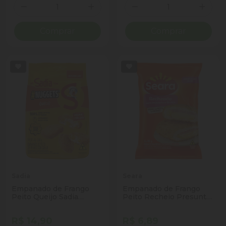
Quantidade
Quantidade
Diminuir Quantidade
Adicionar Quantidade
Diminuir Quantidade
Adicio
Comprar
Comprar
Sadia
Seara
Empanado de Frango
Empanado de Frango
Peito Queijo Sadia
Peito Recheio Presunto
Nuggets Pacote 300g
e Queijo Seara Pacote
110g
R$ 14,90
R$ 6,89