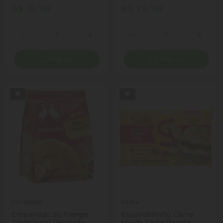
300g
Empanadíssimo Pacote
R$ 19,90
R$ 29,90
400g
Quantidade
Quantidade
Diminuir Quantidade
Adicionar Quantidade
Diminuir Quantidade
Adicio
Comprar
Comprar
Perdigao
Sadia
Empanado de Frango
Escondidinho Carne
Tradicional Perdigão
Moída Sadia Pacote