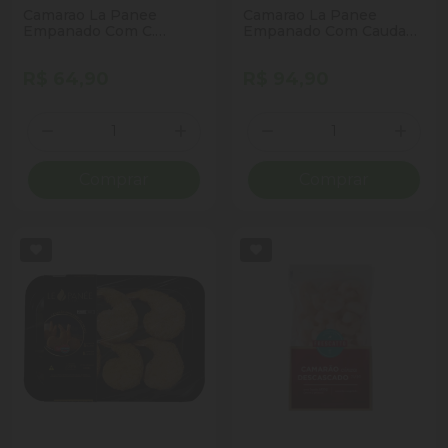
Camarao La Panee
Camarao La Panee
Empanado Com C.
Empanado Com Cauda
Cheese 300g
Panko 300g
R$ 64,90
R$ 94,90
Quantidade
Quantidade
Diminuir Quantidade
Adicionar Quantidade
Diminuir Quantidade
Adicio
Comprar
Comprar