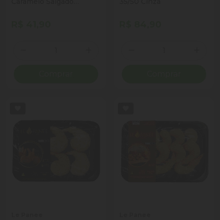
Caramelo Salgado
35/50 Cinza
Cobertura Caramelo
Salgado Bacio di Latte
R$ 41,90
R$ 84,90
Pote 144g
Quantidade
Quantidade
Diminuir Quantidade
Adicionar Quantidade
Diminuir Quantidade
Adicio
Comprar
Comprar
Le Panee
Le Panee