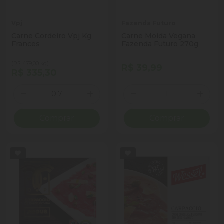
Vpj
Fazenda Futuro
Carne Cordeiro Vpj Kg
Carne Moída Vegana
Frances
Fazenda Futuro 270g
(R$ 479,00 kg)
R$ 39,99
R$ 335,30
Quantidade
Quantidade
Diminuir Quantidade
Adicionar Quantidade
Diminuir Quantidade
Adicio
Comprar
Comprar