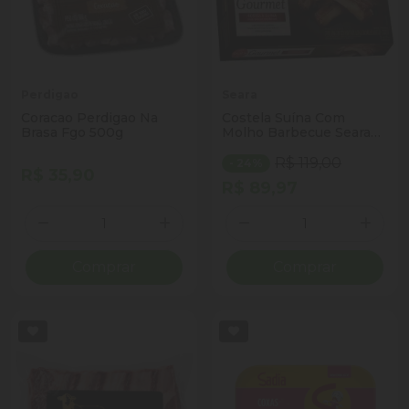
Perdigao
Seara
Coracao Perdigao Na
Costela Suína Com
Brasa Fgo 500g
Molho Barbecue Seara
1Kg
R$ 119,00
- 24%
R$ 35,90
R$ 89,97
Quantidade
Quantidade
Diminuir Quantidade
Adicionar Quantidade
Diminuir Quantidade
Adicio
Comprar
Comprar