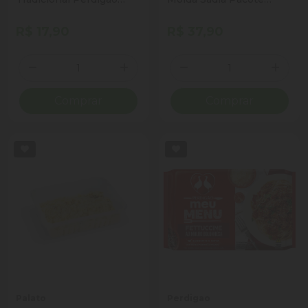
Mini Chicken Pacote
600g
275g
R$ 17,90
R$ 37,90
Quantidade
Quantidade
Diminuir Quantidade
Adicionar Quantidade
Diminuir Quantidade
Adicio
Comprar
Comprar
Palato
Perdigao