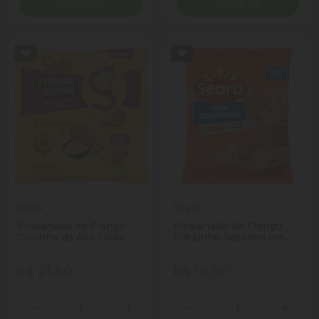
Comprar
Comprar
Sadia
Seara
Empanado de Frango
Empanado de Frango
Coxinha da Asa Sadia
Filezinho Sassami em
Empanadíssimo Pacote
Iscas Temperado Seara
400g
Pacote 300g
R$ 21,90
R$ 19,90
Quantidade
Quantidade
Diminuir Quantidade
Adicionar Quantidade
Diminuir Quantidade
Adicio