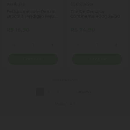
Perdigao
Continente
Fettuccine com Peru e
File De Camarao
Brócolis Perdigão Meu
Continente 400g 26/30
Menu Pacote 300g
R$ 16,90
R$ 74,90
Quantidade
Quantidade
Diminuir Quantidade
Adicionar Quantidade
Diminuir Quantidade
Adicio
Comprar
Comprar
288 resultados
1
2
3
...
Próxima
Página 1 de 5