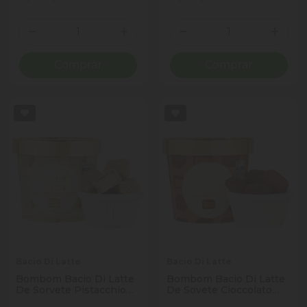
Quantidade
Quantidade
Diminuir Quantidade
Adicionar Quantidade
Diminuir Quantidade
Adicio
Comprar
Comprar
Bacio Di Latte
Bacio Di Latte
Bombom Bacio Di Latte
Bombom Bacio Di Latte
De Sorvete Pistacchio
De Sovete Cioccolato
144g
Belga 144g