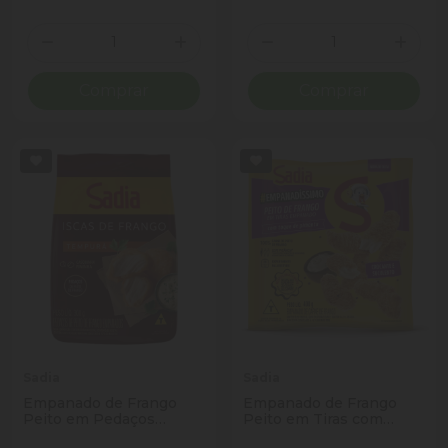
Quantidade
Quantidade
Diminuir Quantidade
Adicionar Quantidade
Diminuir Quantidade
Adicio
Comprar
Comprar
Sadia
Sadia
Empanado de Frango
Empanado de Frango
Peito em Pedaços
Peito em Tiras com
Tempurá Sadia Pacote
Toque de Pimenta Sadia