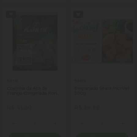
Korin
Seara
Coxinha da Asa de
Empanado Seara Incrível
Frango Congelada Korin
300g
Boa Pedida 700g
R$ 41,90
R$ 29,99
Quantidade
Quantidade
Diminuir Quantidade
Adicionar Quantidade
Diminuir Quantidade
Adicio