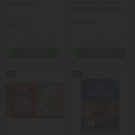
Farofa Palato
Fettuccine ao Molho
Bolonhesa com Queijo
Parmesão Ralado
Perdigão Meu Menu
(R$ 54,90 kg)
R$ 16,90
Pacote 300g
R$ 13,73
Quantidade
Quantidade
Diminuir Quantidade
Adicionar Quantidade
Diminuir Quantidade
Adicio
Comprar
Comprar