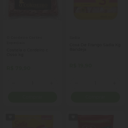
O Cordeiro Cortes
Sadia
Especiais
Coxa De Frango Sadia Kg
Bandeja
Costela o Cordeiro c
Osso kg
R$ 19,90
R$ 79,90
Quantidade
Quantidade
Diminuir Quantidade
Adicionar Quantidade
Diminuir Quantidade
Adicio
Comprar
Comprar