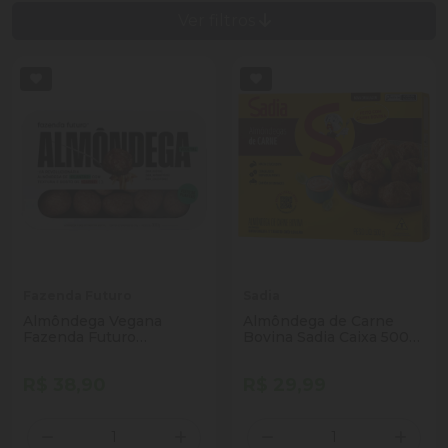
Ver filtros
Fazenda Futuro
Sadia
Almôndega Vegana
Almôndega de Carne
Fazenda Futuro
Bovina Sadia Caixa 500g
congelada 275g
20 Unidades
R$ 38,90
R$ 29,99
Quantidade
Quantidade
Diminuir Quantidade
Adicionar Quantidade
Diminuir Quantidade
Adicio