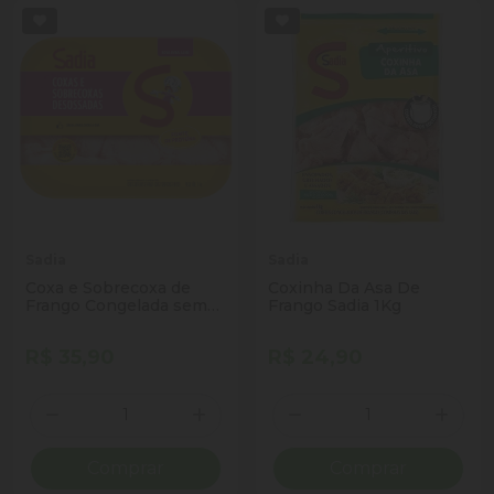
Sadia
Sadia
Coxa e Sobrecoxa de
Coxinha Da Asa De
Frango Congelada sem
Frango Sadia 1Kg
Osso Sadia 1kg
R$ 35,90
R$ 24,90
Quantidade
Quantidade
Diminuir Quantidade
Adicionar Quantidade
Diminuir Quantidade
Adicio
Comprar
Comprar