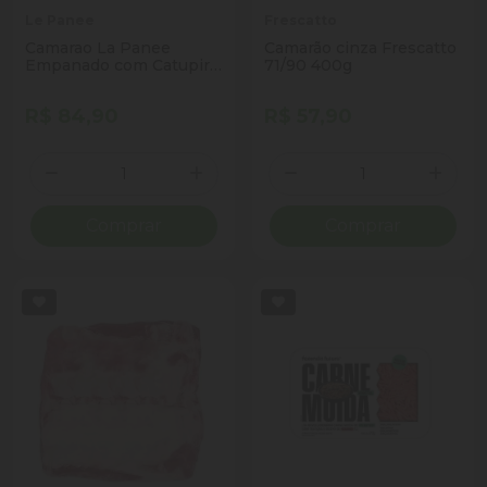
Le Panee
Frescatto
Camarao La Panee
Camarão cinza Frescatto
Empanado com Catupiry
71/90 400g
300g
R$ 84,90
R$ 57,90
Quantidade
Quantidade
Diminuir Quantidade
Adicionar Quantidade
Diminuir Quantidade
Adicio
Comprar
Comprar