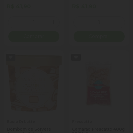
R$ 41,90
R$ 41,90
Quantidade
Quantidade
Diminuir Quantidade
Adicionar Quantidade
Diminuir Quantidade
Adicio
Comprar
Comprar
Bacio Di Latte
Frescatto
Bombom de Sorvete
Camarao Frescatto 400g