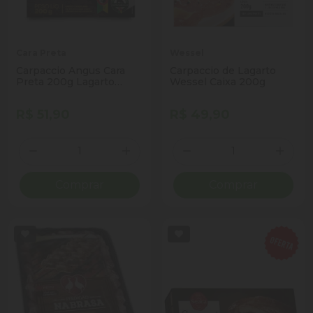
Cara Preta
Wessel
Carpaccio Angus Cara
Carpaccio de Lagarto
Preta 200g Lagarto
Wessel Caixa 200g
Cong
R$ 51,90
R$ 49,90
Quantidade
Quantidade
Diminuir Quantidade
Adicionar Quantidade
Diminuir Quantidade
Adicio
Comprar
Comprar