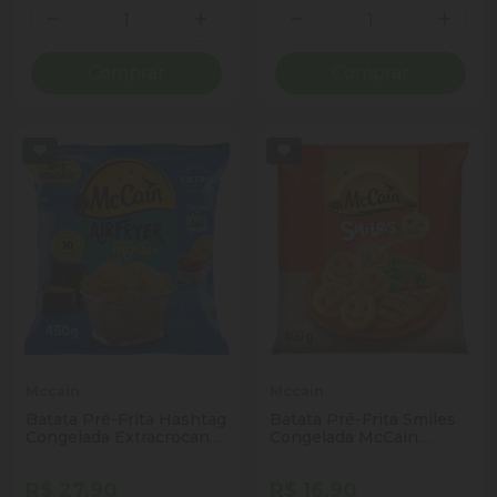
Quantidade
Quantidade
Diminuir Quantidade
Adicionar Quantidade
Diminuir Quantidade
Adicio
Comprar
Comprar
Mccain
Mccain
Batata Pré-Frita Hashtag
Batata Pré-Frita Smiles
Congelada Extracrocante
Congelada McCain
McCain Pacote 450g
Pacote 400g
R$ 27,90
R$ 16,90