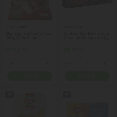
Grani Amici
Seu Divino
Bisnaguinha Grani Amici
Cookies Seu Divino com
250g S Glu S Lac
Gotas de Chocolate 90g
R$ 24,90
R$ 33,90
Quantidade
Quantidade
Diminuir Quantidade
Adicionar Quantidade
Diminuir Quantidade
Adicio
Comprar
Comprar