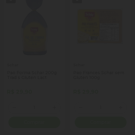
Schar
Schar
Pao Forma Schar 200g
Pao Frances Schar sem
Trad s Gluten Lact
Gluten 100g
R$ 29,90
R$ 29,90
Quantidade
Quantidade
Diminuir Quantidade
Adicionar Quantidade
Diminuir Quantidade
Adicio
Comprar
Comprar