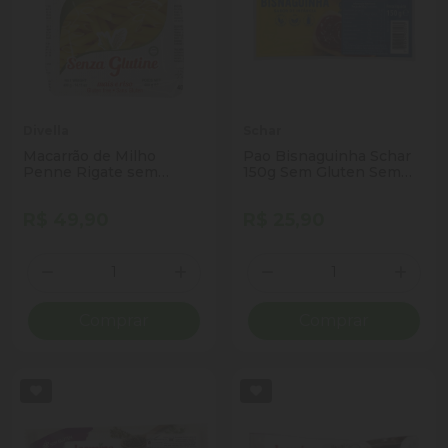
Divella
Schar
Macarrão de Milho
Pao Bisnaguinha Schar
Penne Rigate sem
150g Sem Gluten Sem
Glúten Divella Pacote
Lact ose
400g
R$ 49,90
R$ 25,90
Quantidade
Quantidade
Diminuir Quantidade
Adicionar Quantidade
Diminuir Quantidade
Adicio
Comprar
Comprar