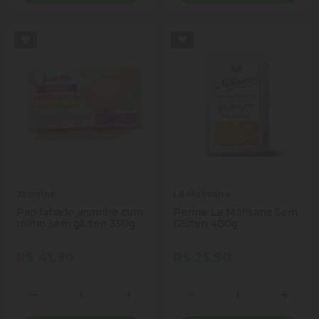
Jasmine
La Molisana
Pao fatiado jesmine com
Penne La Molisana Sem
milho sem gluten 350g
Glúten 400g
R$ 41,90
R$ 25,90
Quantidade
Quantidade
Diminuir Quantidade
Adicionar Quantidade
Diminuir Quantidade
Adicio