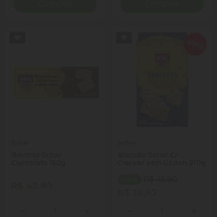
Comprar
Comprar
Schar
Schar
Biscoito Schar
Biscoito Schar Cr
Cioccolato 150g
Cracker sem Gluten 210g
R$ 45,90
- 13%
R$ 43,90
R$ 39,97
Quantidade
Quantidade
Diminuir Quantidade
Adicionar Quantidade
Diminuir Quantidade
Adicio