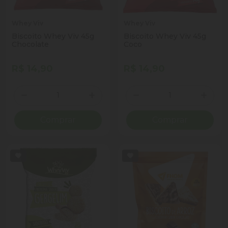
Whey Viv
Whey Viv
Biscoito Whey Viv 45g
Biscoito Whey Viv 45g
Chocolate
Coco
R$ 14,90
R$ 14,90
Quantidade
Quantidade
Diminuir Quantidade
Adicionar Quantidade
Diminuir Quantidade
Adicio
Comprar
Comprar