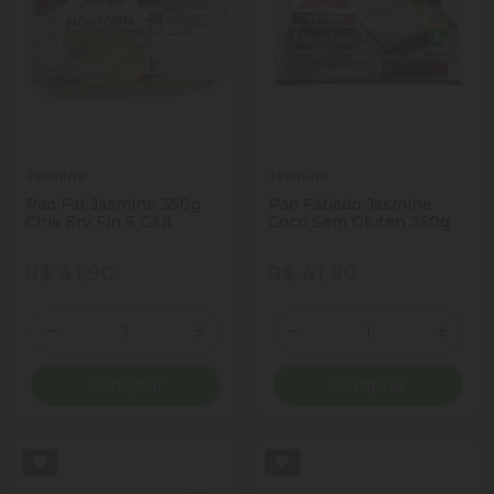
Jasmine
Jasmine
Pao Fat Jasmine 350g
Pao Fatiado Jasmine
Chia Erv Fin S Glut
Coco Sem Gluten 350g
R$ 41,90
R$ 41,90
Quantidade
Quantidade
Diminuir Quantidade
Adicionar Quantidade
Diminuir Quantidade
Adicio
Comprar
Comprar