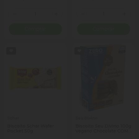
Quantidade
Quantidade
Diminuir Quantidade
Adicionar Quantidade
Diminuir Quantidade
Adicio
Comprar
Comprar
Schar
Seu Divino
Biscoito Schar Wafer
Biscoito Seu Divino 100g
Pocket 50g
Vegano Chocolate COM
Laranja Zero Acucar SEM