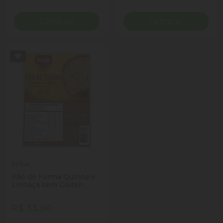
Diminuir Quantidade
Adicionar Quantidade
Diminuir Quantidade
Adicio
Comprar
Comprar
Schar
Pão de Forma Quinoa e
Linhaça sem Glúten
Vegano Schär Pacote
200g
R$ 33,90