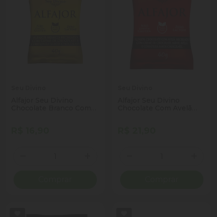
Seu Divino
Seu Divino
Alfajor Seu Divino
Alfajor Seu Divino
Chocolate Branco Com
Chocolate Com Avelã
Recheio de Chocolate
Vegano 40g
Vegano 40g
R$ 16,90
R$ 21,90
Quantidade
Quantidade
Diminuir Quantidade
Adicionar Quantidade
Diminuir Quantidade
Adicio
Comprar
Comprar