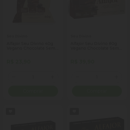
Seu Divino
Seu Divino
Alfajor Seu Divino 40g
Alfajor Seu Divino 80g
Vegano Chocolate Sem
Vegano Chocolate Sem
gluten
gluten
R$ 23,90
R$ 39,90
Quantidade
Quantidade
Diminuir Quantidade
Adicionar Quantidade
Diminuir Quantidade
Adicio
Comprar
Comprar