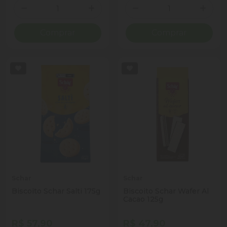
Quantidade
Quantidade
Diminuir Quantidade
Adicionar Quantidade
Diminuir Quantidade
Adicio
Comprar
Comprar
Schar
Schar
Biscoito Schar Salti 175g
Biscoito Schar Wafer Al
Cacao 125g
R$ 57,90
R$ 47,90