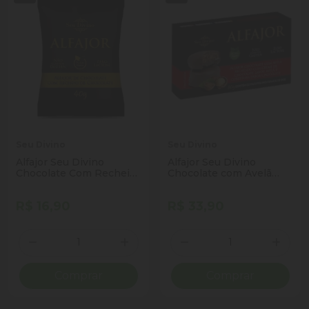
Seu Divino
Seu Divino
Alfajor Seu Divino
Alfajor Seu Divino
Chocolate Com Recheio
Chocolate com Avelã
de Cchocolate Vegano
Vegano 80g
40g
R$ 16,90
R$ 33,90
Quantidade
Quantidade
Diminuir Quantidade
Adicionar Quantidade
Diminuir Quantidade
Adicio
Comprar
Comprar