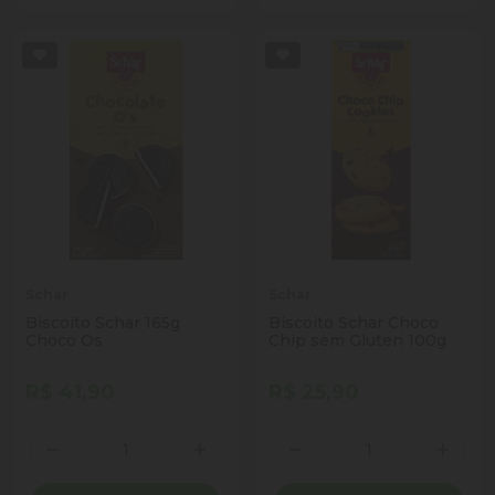
Schar
Schar
Biscoito Schar 165g
Biscoito Schar Choco
Choco Os
Chip sem Gluten 100g
R$ 41,90
R$ 25,90
Quantidade
Quantidade
Diminuir Quantidade
Adicionar Quantidade
Diminuir Quantidade
Adicio