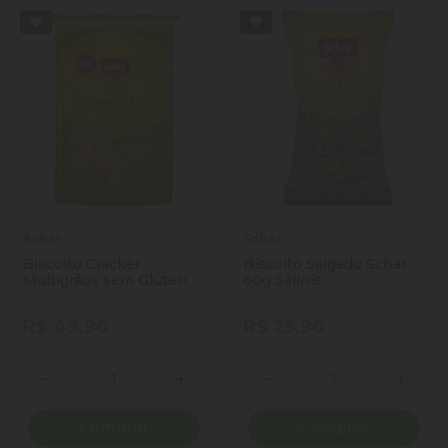
Schar
Schar
Biscoito Cracker
Biscoito Salgado Schar
Multigrãos sem Glúten
60g Salinis
Zero Lactose Schär
Pacote 210g
R$ 49,90
R$ 25,90
Quantidade
Quantidade
Diminuir Quantidade
Adicionar Quantidade
Diminuir Quantidade
Adicio
Comprar
Comprar