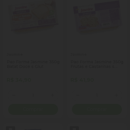
Jasmine
Jasmine
Pao Forma Jasmine 350g
Pao Forma Jasmine 350g
Batat Doce s Glut
Frutas e Castanhas s
Gluten
R$ 34,90
R$ 41,90
Quantidade
Quantidade
Diminuir Quantidade
Adicionar Quantidade
Diminuir Quantidade
Adicio
Comprar
Comprar