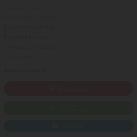
Termos de Uso
Política de Privacidade
Programa Fidelidade
Prazos de Entrega
Trocas e Devoluções
Quem somos
Ajuda e Suporte
SAC
(82) 4004-7200
WhatsApp
(82) 40047-200
Enviar E-mail