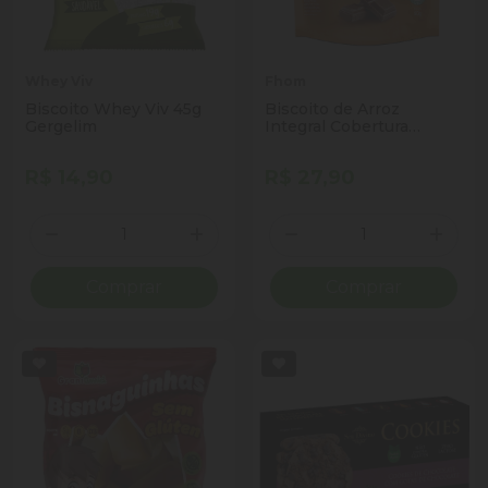
Whey Viv
Fhom
Biscoito Whey Viv 45g
Biscoito de Arroz
Gergelim
Integral Cobertura
Chocolate Fhom Pouch
60g
R$ 14,90
R$ 27,90
Quantidade
Quantidade
Diminuir Quantidade
Adicionar Quantidade
Diminuir Quantidade
Adicio
Comprar
Comprar