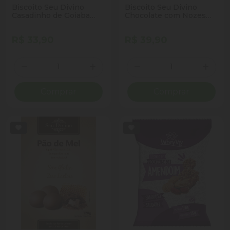
Biscoito Seu Divino
Biscoito Seu Divino
Casadinho de Goiaba
Chocolate com Nozes
120g
120g
R$ 33,90
R$ 39,90
Quantidade
Quantidade
Diminuir Quantidade
Adicionar Quantidade
Diminuir Quantidade
Adicio
Comprar
Comprar