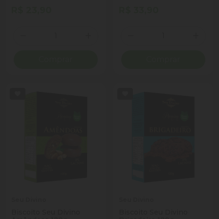
GLUTEM
R$ 23,90
R$ 33,90
Quantidade
Quantidade
Diminuir Quantidade
Adicionar Quantidade
Diminuir Quantidade
Adicio
Comprar
Comprar
Seu Divino
Seu Divino
Biscoito Seu Divino
Biscoito Seu Divino