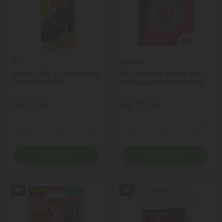
Bic
Scotch
Caneta Bic 3und Esferog
Fita Adesiva Dupla Face
Cristal Fina S2
de Espuma Scotch Fixa
Forte 12mm x 2m
R$ 4,99
R$ 37,90
Quantidade
Quantidade
Diminuir Quantidade
Adicionar Quantidade
Diminuir Quantidade
Adicio
Comprar
Comprar