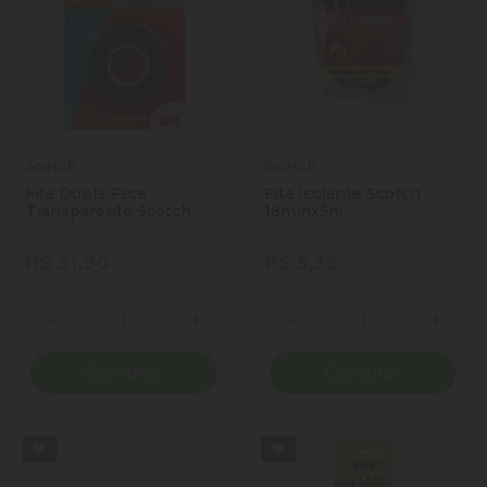
Scotch
Scotch
Fita Dupla Face
Fita Isolante Scotch
Transparente Scotch
18mmx5m
Fixa Forte 24mm x 2m
R$ 31,90
R$ 5,39
Quantidade
Quantidade
Diminuir Quantidade
Adicionar Quantidade
Diminuir Quantidade
Adicio
Comprar
Comprar