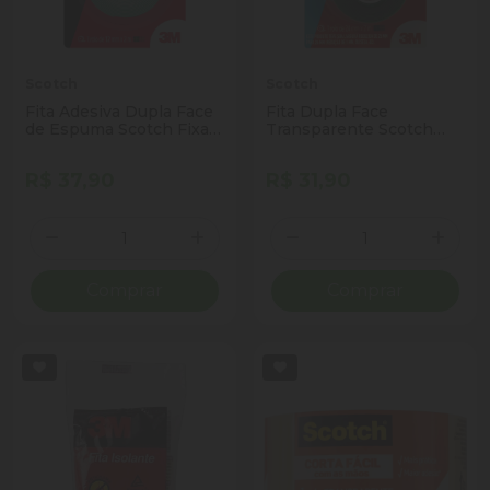
Scotch
Scotch
Fita Adesiva Dupla Face
Fita Dupla Face
de Espuma Scotch Fixa
Transparente Scotch
Forte 12mm x 2m
Fixa Forte 24mm x 2m
R$ 37,90
R$ 31,90
Quantidade
Quantidade
Diminuir Quantidade
Adicionar Quantidade
Diminuir Quantidade
Adicio
Comprar
Comprar