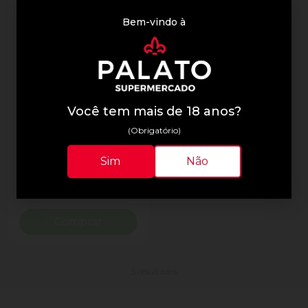
Bem-vindo à
Scotch
Gancho 0,5kg Scotch
Você tem mais de 18 anos?
Pequeno 4 Unidades
(Obrigatório)
R$ 21,90
Sim
Não
Quantidade
Diminuir Quantidade
Adicionar Quantidade
Comprar
5 resultados