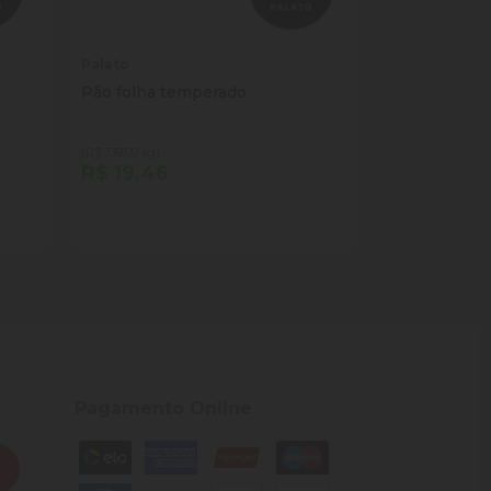
Palato
Pão folha temperado
(R$ 139,00 kg)
R$ 19,46
Quantidade
Comprar
ade
Diminuir Quantidade
Adicionar Quantidade
Pagamento Online