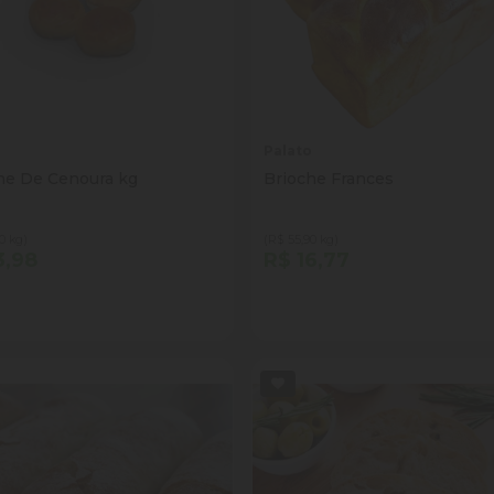
o
Palato
he De Cenoura kg
Brioche Frances
0 kg)
(R$ 55,90 kg)
3,98
R$ 16,77
tidade
Quantidade
Comprar
Comprar
inuir Quantidade
Adicionar Quantidade
Diminuir Quantidade
Adicionar Quantid