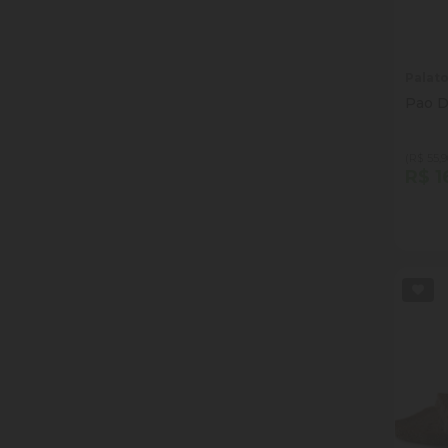
Palat
Pao D
(R$ 55,9
R$ 1
Quan
Dim