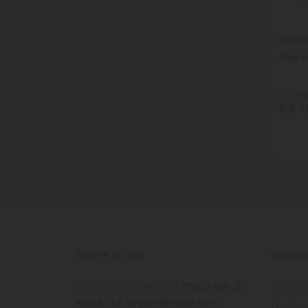
Palat
Pao P
(R$ 39,9
R$ 1
Quan
Dim
Sobre a loja
Instit
Uma empresa com
mais de 30
Termo
anos de experiência em
Políti