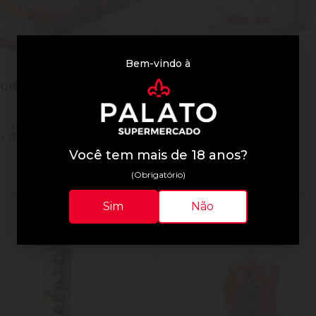
Bem-vindo à
Pec
 Grãos
Pao Arabe Integral
0 kg)
(R$ 35,90 kg)
0,77
R$ 8,98
Você tem mais de 18 anos?
tidade
Quantidade
Comprar
Comprar
inuir Quantidade
Adicionar Quantidade
Diminuir Quantidade
Adicionar Quantid
(Obrigatório)
Sim
Não