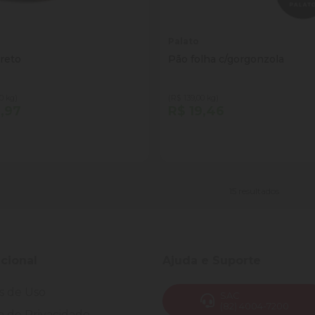
o
Palato
reto
Pão folha c/gorgonzola
0 kg)
(R$ 139,00 kg)
1,97
R$ 19,46
tidade
Quantidade
Comprar
Comprar
inuir Quantidade
Adicionar Quantidade
Diminuir Quantidade
Adicionar Quantid
15 resultados
ucional
Ajuda e Suporte
s de Uso
SAC
(82) 4004-7200
ca de Privacidade