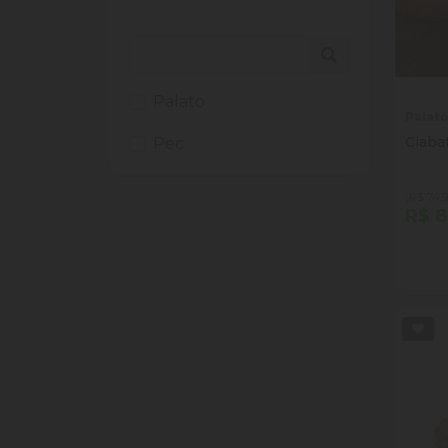
Palato
Palat
Ciaba
Pec
(R$ 74,9
R$ 8
Quan
Dim