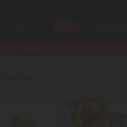
Buscar
Lista de Favorit
daria
Bebidas Alcoólicas
Mercearia
Benefíc
SPECIAIS