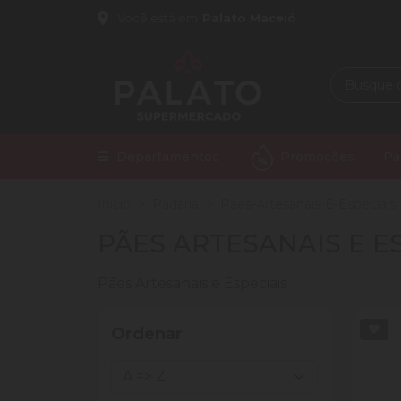
Você está em
Palato Maceió
Departamentos
Promoções
Pa
Início
Padaria
Paes-Artesanais-E-Especiais
PÃES ARTESANAIS E E
Pães Artesanais e Especiais
Ordenar