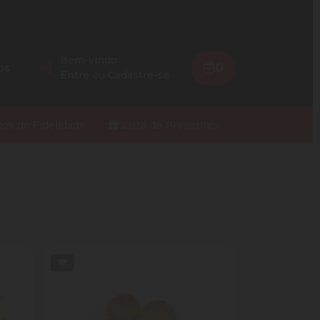
Bem-vindo
0
os
Entre
ou
Cadastre-se
ios do Fidelidade
Lista de Presentes