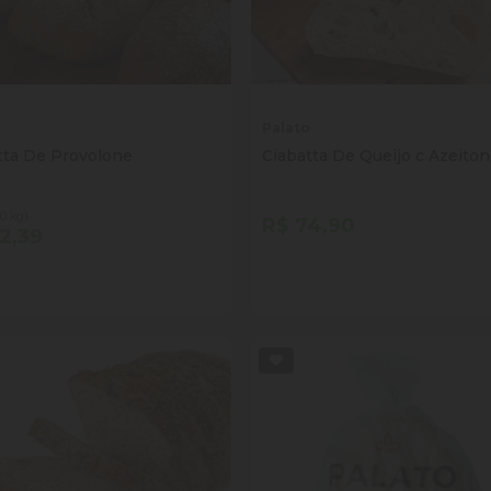
o
Palato
tta De Provolone
Ciabatta De Queijo c Azeiton
0 kg)
R$ 74,90
2,39
tidade
Quantidade
Comprar
Comprar
inuir Quantidade
Adicionar Quantidade
Diminuir Quantidade
Adicionar Quantid