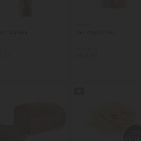
o
Palato
e Macaxeira
Pao Integral Mais
0 kg)
(R$ 29,90 kg)
6,77
R$ 8,97
tidade
Quantidade
Comprar
Comprar
inuir Quantidade
Adicionar Quantidade
Diminuir Quantidade
Adicionar Quantid