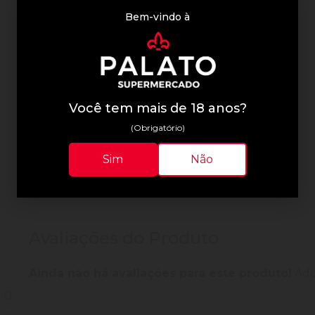
Bem-vindo à
Informações Técnicas
Você tem mais de 18 anos?
(Obrigatório)
Sim
Não
Avaliações do Produto
Ainda não há avaliações para este produto!
Adqu
0