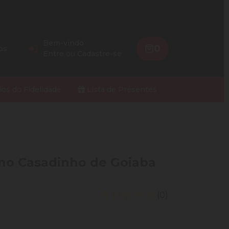
Bem-vindo
0
os
Entre
ou
Cadastre-se
ios do Fidelidade
Lista de Presentes
ino Casadinho de Goiaba
(0)