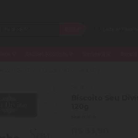
Buscar
Lista de Favorit
daria
Bebidas Alcoólicas
Mercearia
Benefíc
Biscoito Seu Divino Casadinho De Goiaba 120g
Seu Divino
Biscoito Seu Div
120g
Sku:
601578
R$ 33,90