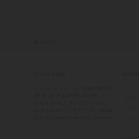
4
3
2
1
0
Vendido
Sobre a loja
Instit
Uma empresa com
mais de 30
Termo
anos de experiência em
Políti
servir bem
, feito para clientes
Progra
que exigem o melhor
24 horas
por dia, todos os dias do ano.
Prazos
Trocas
Quem 