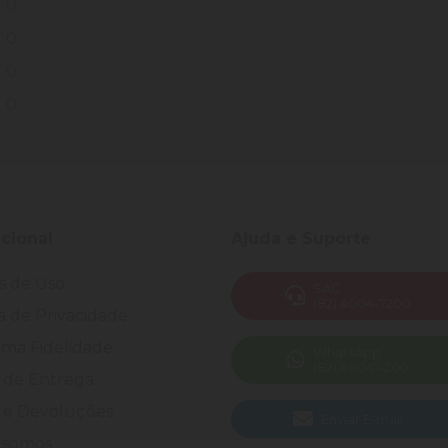
0
0
0
0
ucional
Ajuda e Suporte
s de Uso
SAC
(82) 4004-7200
ca de Privacidade
ma Fidelidade
WhatsApp
(82) 40047-200
 de Entrega
 e Devoluções
Enviar E-mail
somos