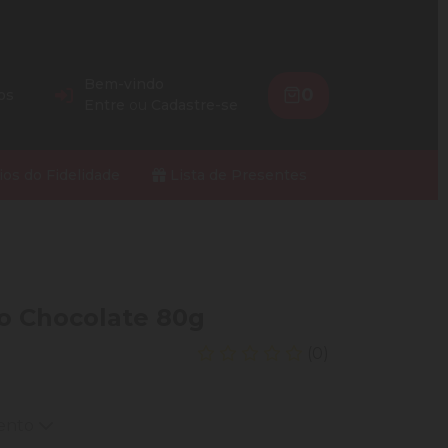
Bem-vindo
0
os
Entre
ou
Cadastre-se
ios do Fidelidade
Lista de Presentes
no Chocolate 80g
(0)
mento