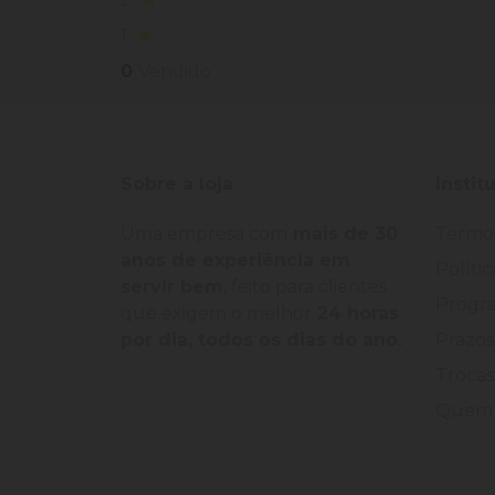
1
0
Vendido
Sobre a loja
Instit
Uma empresa com
mais de 30
Termo
anos de experiência em
Políti
servir bem
, feito para clientes
Progra
que exigem o melhor
24 horas
por dia, todos os dias do ano.
Prazos
Trocas
Quem 