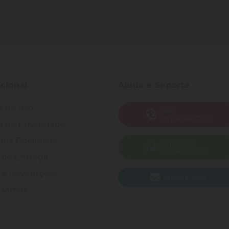
0
ucional
Ajuda e Suporte
s de Uso
SAC
(82) 4004-7200
ca de Privacidade
ma Fidelidade
WhatsApp
(82) 40047-200
 de Entrega
 e Devoluções
Enviar E-mail
somos