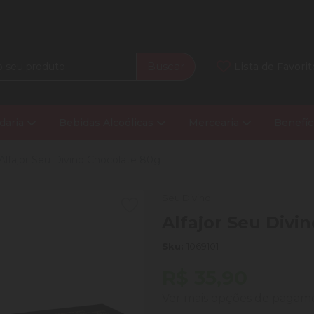
Buscar
Lista de Favorit
daria
Bebidas Alcoólicas
Mercearia
Benefíc
Alfajor Seu Divino Chocolate 80g
Seu Divino
Alfajor Seu Divi
Sku:
1069101
R$ 35,90
Ver mais opções de paga