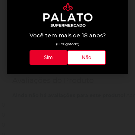
Informações Técnicas
Você tem mais de 18 anos?
(Obrigatório)
Sim
Não
Avaliações do Produto
Ainda não há avaliações para este produto!
Adqu
0
0
0
0