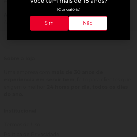
Avaliações do Produto
Você tem mais de 18 anos?
(Obrigatório)
Ainda não há avaliações para este produto!
Adquira o produto e seja o primeiro a avaliar.
Sim
Não
Sobre a loja
Uma empresa com
mais de 30 anos de
experiência em servir bem
, feito para clientes que
exigem o melhor
24 horas por dia, todos os dias
do ano.
Institucional
Termos de Uso
Política de Privacidade