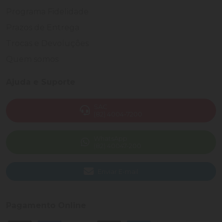
Programa Fidelidade
Prazos de Entrega
Trocas e Devoluções
Quem somos
Ajuda e Suporte
SAC
(82) 4004-7200
WhatsApp
(82) 40047-200
Enviar E-mail
Pagamento Online