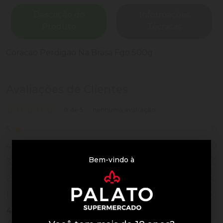
Descrição do
Informações
Produto
Técnicas
Coracao Perdigao Na Brasa Fgo 500g
Avaliações de Clientes
0 de 5
nenhuma avaliação
0
5
0
4
Bem-vindo à
0
3
0
2
0
1
4
Vendidos