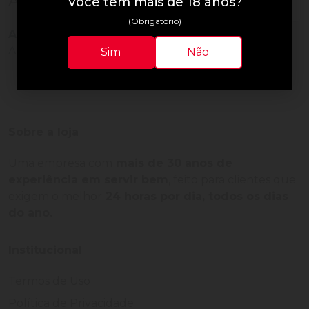
Avaliações do Produto
Você tem mais de 18 anos?
(Obrigatório)
Ainda não há avaliações para este produto!
Adquira o produto e seja o primeiro a avaliar.
Sim
Não
Sobre a loja
Uma empresa com
mais de 30 anos de
experiência em servir bem
, feito para clientes que
exigem o melhor
24 horas por dia, todos os dias
do ano.
Institucional
Termos de Uso
Política de Privacidade