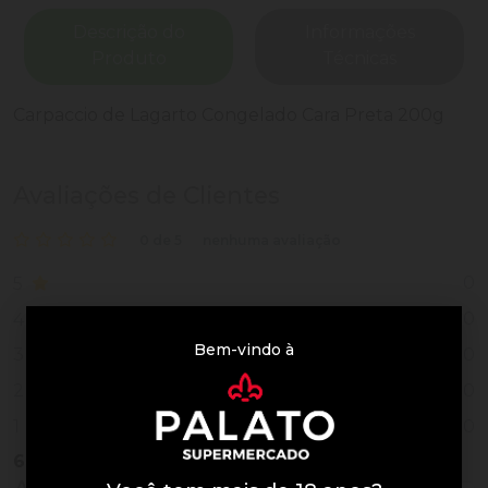
Descrição do
Informações
Produto
Técnicas
Carpaccio de Lagarto Congelado Cara Preta 200g
Avaliações de Clientes
0 de 5
nenhuma avaliação
0
5
0
4
Bem-vindo à
0
3
0
2
0
1
6
Vendidos