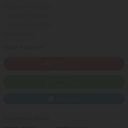
Programa Fidelidade
Prazos de Entrega
Trocas e Devoluções
Quem somos
Ajuda e Suporte
SAC
(82) 4004-7200
WhatsApp
(82) 40047-200
Enviar E-mail
Pagamento Online