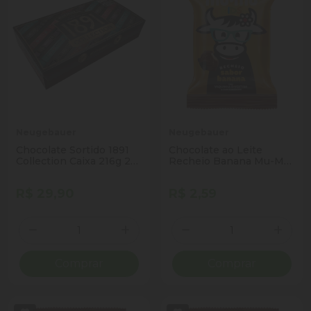
Neugebauer
Neugebauer
Chocolate Sortido 1891
Chocolate ao Leite
Collection Caixa 216g 24
Recheio Banana Mu-Mu
Unidades
Kids Pacote 15,6g
R$ 29,90
R$ 2,59
Quantidade
Quantidade
Diminuir Quantidade
Adicionar Quantidade
Diminuir Quantidade
Adicio
Comprar
Comprar