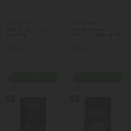
Neugebauer
Neugebauer
Bibs Neugebauer Ao
Bibs Neugebauer
Leite 29g
Stikadinho Morango 29g
R$ 4,49
R$ 4,49
Quantidade
Quantidade
Diminuir Quantidade
Adicionar Quantidade
Diminuir Quantidade
Adicio
Comprar
Comprar