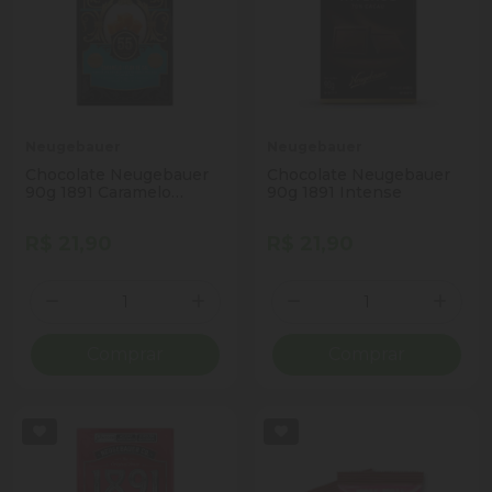
Neugebauer
Neugebauer
Chocolate Neugebauer
Chocolate Neugebauer
90g 1891 Caramelo
90g 1891 Intense
Salgado
R$ 21,90
R$ 21,90
Quantidade
Quantidade
Diminuir Quantidade
Adicionar Quantidade
Diminuir Quantidade
Adicio
Comprar
Comprar