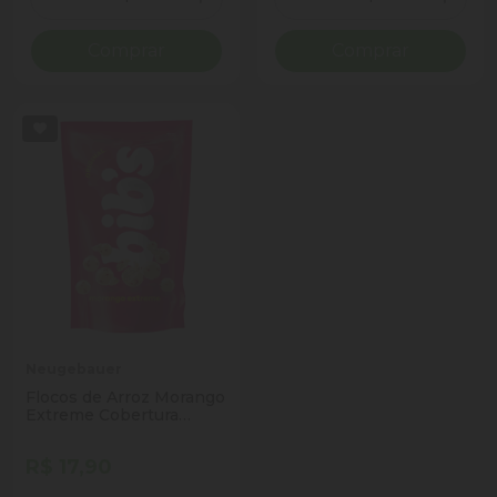
Diminuir Quantidade
Adicionar Quantidade
Diminuir Quantidade
Adicio
Comprar
Comprar
Neugebauer
Flocos de Arroz Morango
Extreme Cobertura
Chocolate Branco Bib's
Sachê 120g
R$ 17,90