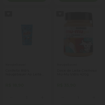
Neugebauer
Neugebauer
Confeito Bib's
Doce de Leite Cremoso
Neugebauer Ao Leite
Mu-Mu Vidro 420g
Pouch 120g
R$ 18,90
R$ 35,90
Quantidade
Quantidade
Diminuir Quantidade
Adicionar Quantidade
Diminuir Quantidade
Adicio