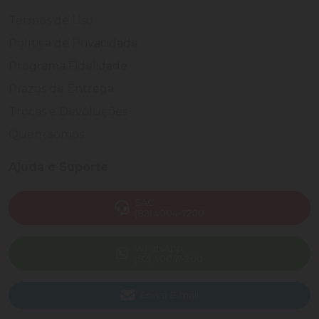
Termos de Uso
Política de Privacidade
Programa Fidelidade
Prazos de Entrega
Trocas e Devoluções
Quem somos
Ajuda e Suporte
SAC
(82) 4004-7200
WhatsApp
(82) 40047-200
Enviar E-mail