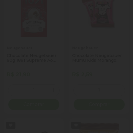
Neugebauer
Neugebauer
Chocolate Neugebauer
Chocolate Neugebauer
90g 1891 Supreme Ao
Mumu Kids Morango
Leite
15,6g
R$ 21,90
R$ 2,59
Quantidade
Quantidade
Diminuir Quantidade
Adicionar Quantidade
Diminuir Quantidade
Adicio
Comprar
Comprar