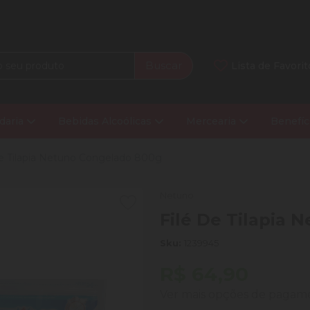
Buscar
Lista de Favorit
daria
Bebidas Alcoólicas
Mercearia
Benefíc
De Tilapia Netuno Congelado 800g
Netuno
Filé De Tilapia
Sku:
1239945
R$ 64,90
Ver mais opções de paga