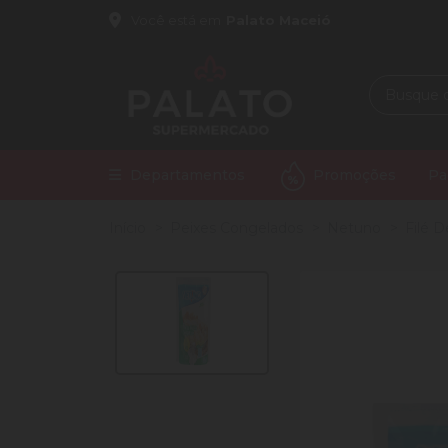
Você está em
Palato Maceió
Departamentos
Promoções
Pa
Início
Peixes Congelados
Netuno
Filé 