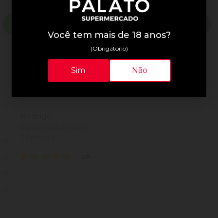
Descrição do Produto
Informações Técnicas
Você tem mais de 18 anos?
(Obrigatório)
Sim
Não
Avaliações do Produto
Rodrigo
1
06/06/2026 22:42:33
2 compras
0
ok
0
0
0