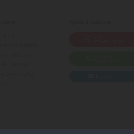
ucional
Ajuda e Suporte
s de Uso
SAC
(82) 4004-7200
ca de Privacidade
ma Fidelidade
WhatsApp
(82) 40047-200
 de Entrega
 e Devoluções
Enviar E-mail
somos
 Todos os direitos reservados.