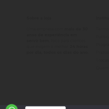
Sobre a loja
Instit
Uma empresa com
mais de 30
Termo
anos de experiência em
Políti
servir bem
, feito para clientes
Progra
que exigem o melhor
24 horas
por dia, todos os dias do ano.
Prazos
Trocas
Quem 
©
2026
Loja Palato
- CNPJ:
24.322.398/0004-93
-