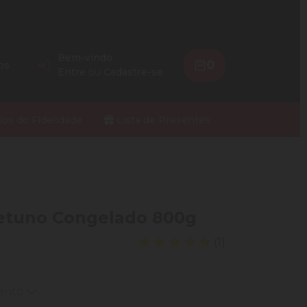
Bem-vindo
0
os
Entre
ou
Cadastre-se
ios do Fidelidade
Lista de Presentes
 Netuno Congelado 800g
(1)
mento