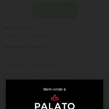
Informações
Técnicas
Características
- Fabricante: Riberalves
Dimensões do Produto
Avaliações de Clientes
0 de 5
nenhuma avaliação
0
5
Bem-vindo à
0
4
0
3