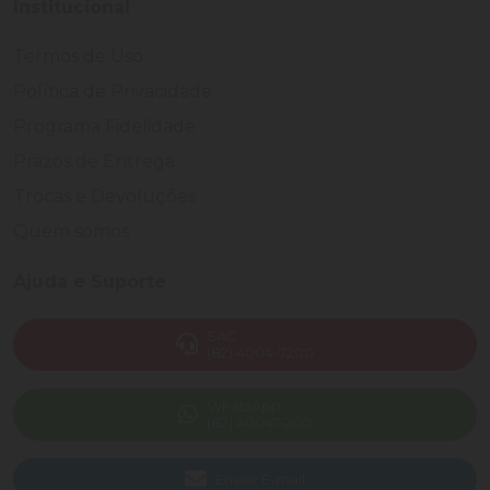
Institucional
Termos de Uso
Política de Privacidade
Programa Fidelidade
Prazos de Entrega
Trocas e Devoluções
Quem somos
Ajuda e Suporte
SAC
(82) 4004-7200
WhatsApp
(82) 40047-200
Enviar E-mail