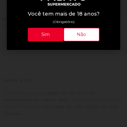
0
2
0
1
Você tem mais de 18 anos?
0
Vendido
(Obrigatório)
Avaliações do Produto
Sim
Não
Ainda não há avaliações para este produto!
Adquira o produto e seja o primeiro a avaliar.
Sobre a loja
Uma empresa com
mais de 30 anos de
experiência em servir bem
, feito para clientes que
exigem o melhor
24 horas por dia, todos os dias
do ano.