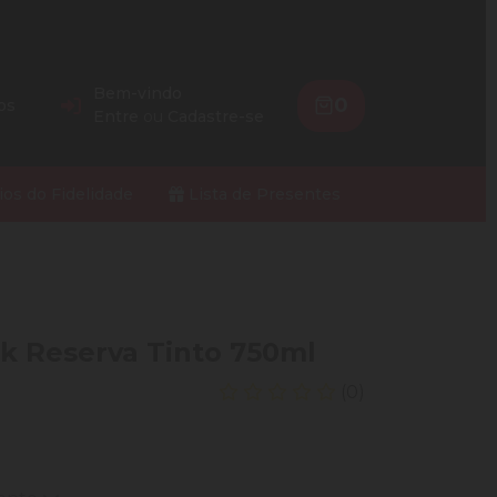
Bem-vindo
0
os
Entre
ou
Cadastre-se
ios do Fidelidade
Lista de Presentes
k Reserva Tinto 750ml
(0)