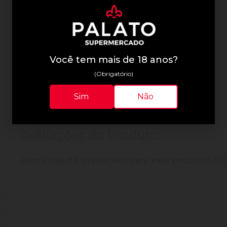
Informações Técnicas
Você tem mais de 18 anos?
(Obrigatório)
Sim
Não
Avaliações do Produto
Ainda não há avaliações para este produto!
Adqu
0
0
0
0