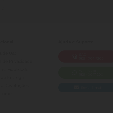
0
ucional
Ajuda e Suporte
s de Uso
SAC
(82) 4004-7200
ca de Privacidade
ma Fidelidade
WhatsApp
(82) 40047-200
 de Entrega
 e Devoluções
Enviar E-mail
somos