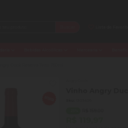
Buscar
Lista de Favorit
daria
Bebidas Alcoólicas
Mercearia
Benefíc
ngry Duck Reserva Tinto 750ml
Angry Duck
Vinho Angry Duc
Sku:
1303406
R$ 159,00
- 25%
R$ 119,97