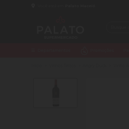
Você está em
Palato Maceió
Departamentos
Promoções
Pa
Início
Vinhos Tintos
Angry Duck
Vinho A