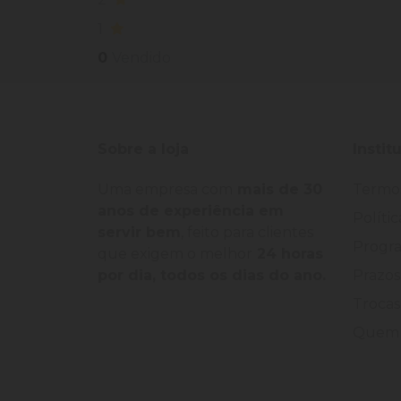
1
0
Vendido
Sobre a loja
Instit
Uma empresa com
mais de 30
Termo
anos de experiência em
Políti
servir bem
, feito para clientes
Progra
que exigem o melhor
24 horas
por dia, todos os dias do ano.
Prazos
Trocas
Quem 