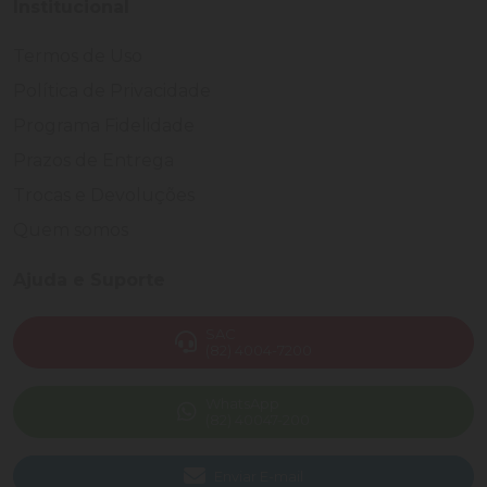
Institucional
Termos de Uso
Política de Privacidade
Programa Fidelidade
Prazos de Entrega
Trocas e Devoluções
Quem somos
Ajuda e Suporte
SAC
(82) 4004-7200
WhatsApp
(82) 40047-200
Enviar E-mail