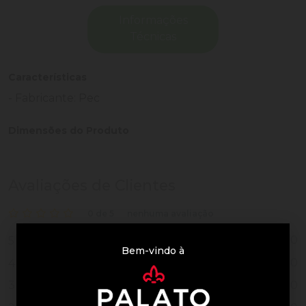
Informações
Técnicas
Características
- Fabricante: Pec
Dimensões do Produto
Avaliações de Clientes
0 de 5
nenhuma avaliação
0
5
Bem-vindo à
0
4
0
3