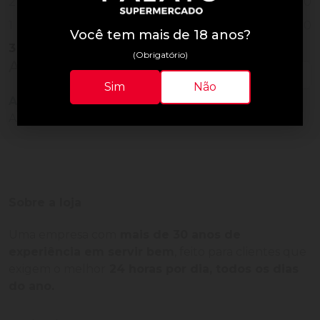
0
2
0
1
Você tem mais de 18 anos?
3
Vendidos
(Obrigatório)
Avaliações do Produto
Sim
Não
Ainda não há avaliações para este produto!
Adquira o produto e seja o primeiro a avaliar.
Sobre a loja
Uma empresa com
mais de 30 anos de
experiência em servir bem
, feito para clientes que
exigem o melhor
24 horas por dia, todos os dias
do ano.