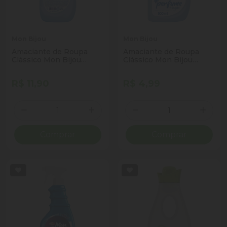
Mon Bijou
Mon Bijou
Amaciante de Roupa
Amaciante de Roupa
Clássico Mon Bijou
Clássico Mon Bijou
+Perfume Frasco 1,7l
+Perfume Frasco 500ml
R$ 11,90
R$ 4,99
Quantidade
Quantidade
Diminuir Quantidade
Adicionar Quantidade
Diminuir Quantidade
Adicio
Comprar
Comprar