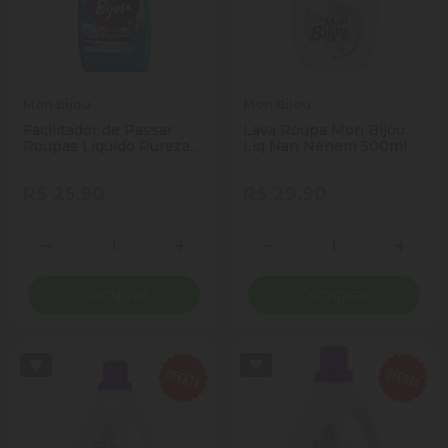
Mon Bijou
Mon Bijou
Facilitador de Passar
Lava Roupa Mon Bijou
Roupas Líquido Pureza
Liq Nan Nenem 500ml
Mon Bijou Frasco 500ml
Borrifador
R$ 25,90
R$ 29,90
Quantidade
Quantidade
Diminuir Quantidade
Adicionar Quantidade
Diminuir Quantidade
Adicio
Comprar
Comprar