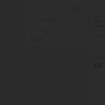
Liza
Bon Sauce
Molho
Squee
Castelo
R$ 1
Liza
Quan
Dim