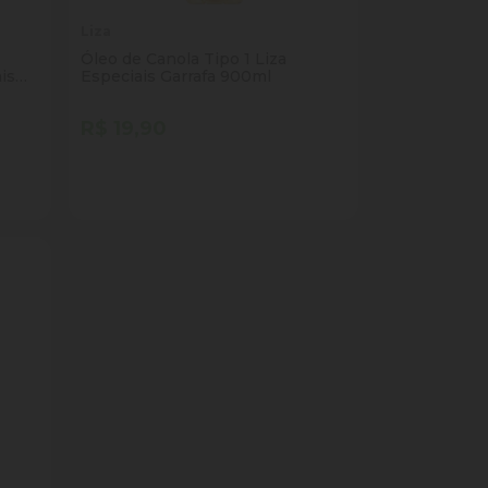
Liza
Óleo de Canola Tipo 1 Liza
is
Especiais Garrafa 900ml
R$ 19,90
Quantidade
Comprar
ade
Diminuir Quantidade
Adicionar Quantidade