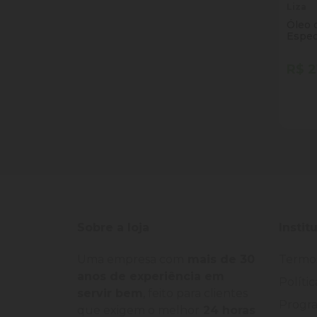
Liza
Óleo d
Espec
R$ 2
Quan
Dim
Sobre a loja
Instit
Uma empresa com
mais de 30
Termo
anos de experiência em
Políti
servir bem
, feito para clientes
Progra
que exigem o melhor
24 horas