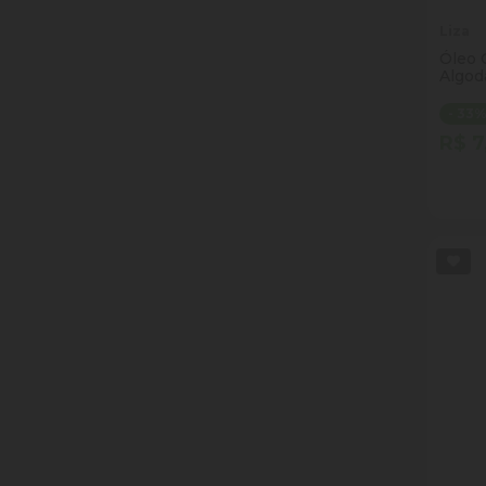
Liza
Óleo 
Algod
500m
- 33
R$ 7
Quan
Dim