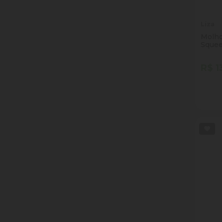
Liza
Molho
Squee
R$ 1
Quan
Dim