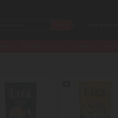
Buscar
Lista de Favorit
daria
Bebidas Alcoólicas
Mercearia
Benefíc