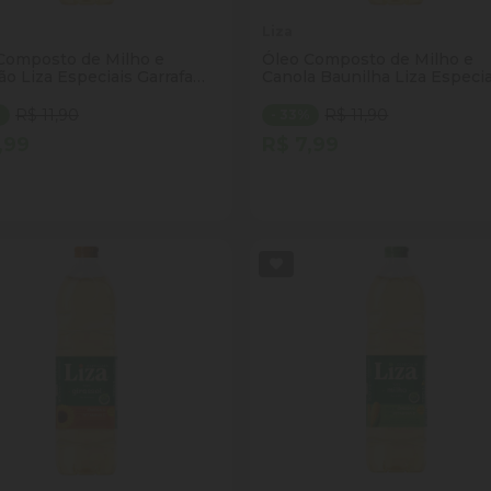
Liza
Composto de Milho e
Óleo Composto de Milho e
ão Liza Especiais Garrafa
Canola Baunilha Liza Especia
l
Garrafa 500ml
R$ 11,90
R$ 11,90
%
- 33%
,99
R$ 7,99
tidade
Quantidade
Comprar
Comprar
inuir Quantidade
Adicionar Quantidade
Diminuir Quantidade
Adicionar Quantid