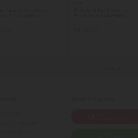
Liza
e Girassol Tipo 1 Liza
Óleo de Milho Tipo 1 Liza
iais Garrafa 900ml
Especiais Garrafa 900ml
1,90
R$ 18,90
tidade
Quantidade
Comprar
Comprar
inuir Quantidade
Adicionar Quantidade
Diminuir Quantidade
Adicionar Quantid
14 resultados
ucional
Ajuda e Suporte
s de Uso
SAC
(82) 4004-7200
ca de Privacidade
ma Fidelidade
WhatsApp