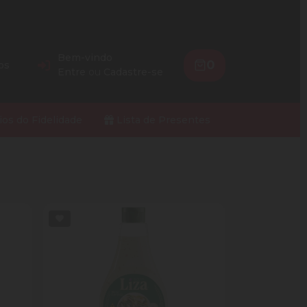
Bem-vindo
0
os
Entre
ou
Cadastre-se
ios do Fidelidade
Lista de Presentes