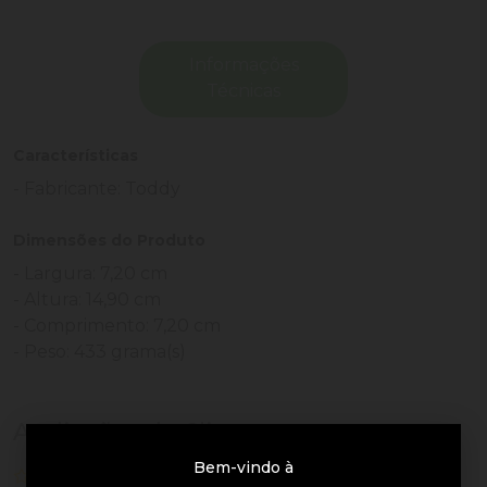
Informações
Técnicas
Características
- Fabricante: Toddy
Dimensões do Produto
- Largura: 7,20 cm
- Altura: 14,90 cm
- Comprimento: 7,20 cm
- Peso: 433 grama(s)
Avaliações de Clientes
Bem-vindo à
0 de 5
nenhuma avaliação