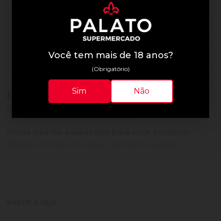
0
5
0
4
0
3
Você tem mais de 18 anos?
0
2
(Obrigatório)
0
1
Sim
Não
3
Vendidos
Avaliações do Produto
Ainda não há avaliações para este produto!
Adquira o produto e seja o primeiro a avaliar.
Sobre a loja