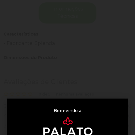
Informações
Técnicas
Características
- Fabricante: Splenda
Dimensões do Produto
Avaliações de Clientes
0 de 5
nenhuma avaliação
0
5
Bem-vindo à
0
4
0
3