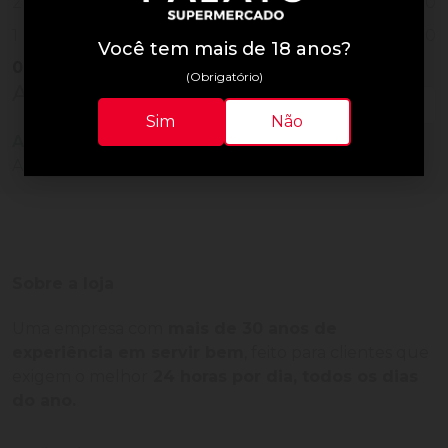
0
2
0
1
Você tem mais de 18 anos?
0
Vendido
(Obrigatório)
Avaliações do Produto
Sim
Não
Ainda não há avaliações para este produto!
Adquira o produto e seja o primeiro a avaliar.
Sobre a loja
Uma empresa com
mais de 30 anos de
experiência em servir bem
, feito para clientes que
exigem o melhor
24 horas por dia, todos os dias
do ano.