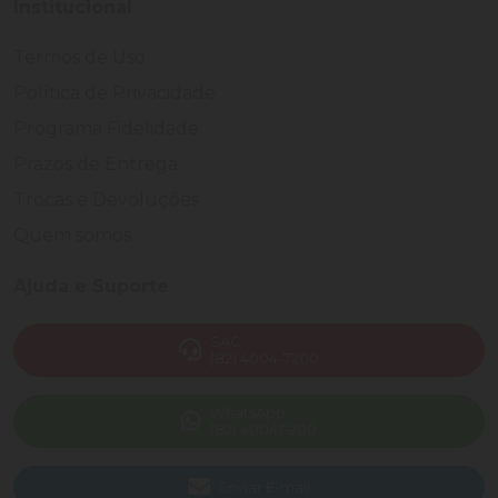
Institucional
Termos de Uso
Política de Privacidade
Programa Fidelidade
Prazos de Entrega
Trocas e Devoluções
Quem somos
Ajuda e Suporte
SAC
(82) 4004-7200
WhatsApp
(82) 40047-200
Enviar E-mail