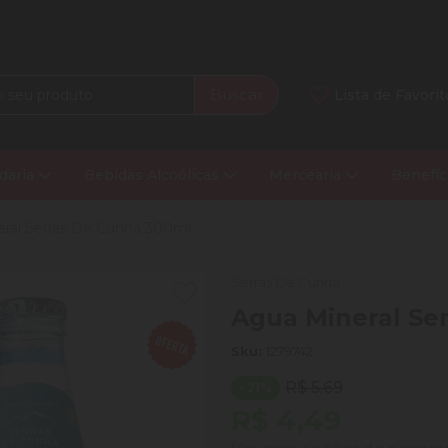
Buscar
Lista de Favorit
daria
Bebidas Alcoólicas
Mercearia
Benefíc
ral Serras De Cunha 300ml
Serras De Cunha
Agua Mineral Se
Sku:
1279742
R$ 5,69
- 21%
R$ 4,49