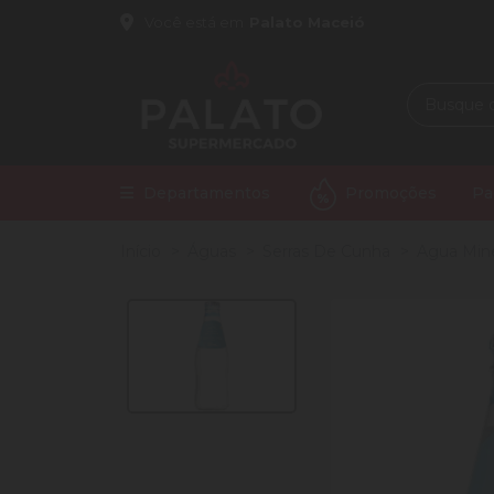
Você está em
Palato Maceió
Departamentos
Promoções
Pa
Início
Águas
Serras De Cunha
Agua Mine