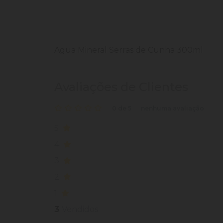
Agua Mineral Serras de Cunha 300ml
Avaliações de Clientes
0 de 5
nenhuma avaliação
5
4
3
2
1
3
Vendidos