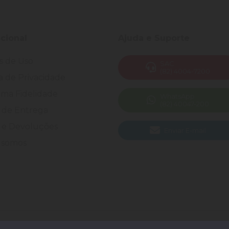
ucional
Ajuda e Suporte
s de Uso
SAC
(82) 4004-7200
ca de Privacidade
ma Fidelidade
WhatsApp
(82) 40047-200
 de Entrega
 e Devoluções
Enviar E-mail
somos
 Todos os direitos reservados.