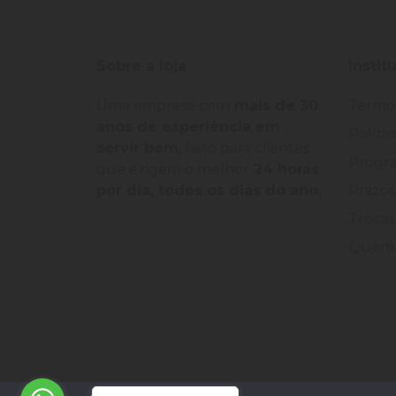
Sobre a loja
Instit
Uma empresa com
mais de 30
Termo
anos de experiência em
Políti
servir bem
, feito para clientes
Progra
que exigem o melhor
24 horas
por dia, todos os dias do ano.
Prazos
Trocas
Quem 
©
2026
Loja Palato
- CNPJ:
24.322.398/0004-93
-