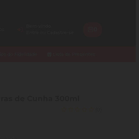
Bem-vindo
0
os
Entre
ou
Cadastre-se
ios do Fidelidade
Lista de Presentes
rras de Cunha 300ml
(0)