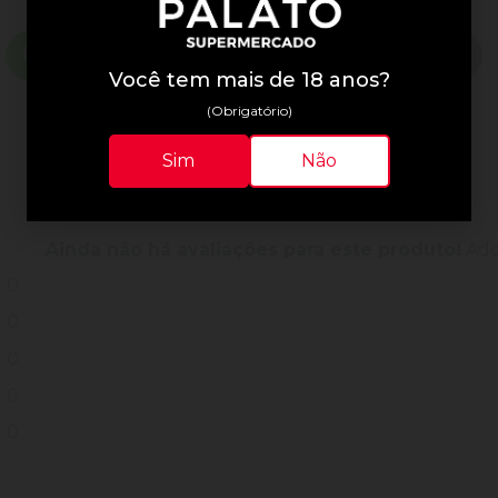
Descrição do Produto
Informações Técnicas
Você tem mais de 18 anos?
(Obrigatório)
Sim
Não
Avaliações do Produto
Ainda não há avaliações para este produto!
Adqu
0
0
0
0
0