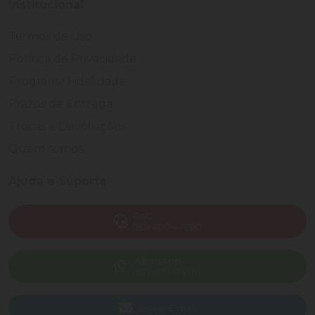
Institucional
Termos de Uso
Política de Privacidade
Programa Fidelidade
Prazos de Entrega
Trocas e Devoluções
Quem somos
Ajuda e Suporte
SAC
(82) 4004-7200
WhatsApp
(82) 40047-200
Enviar E-mail