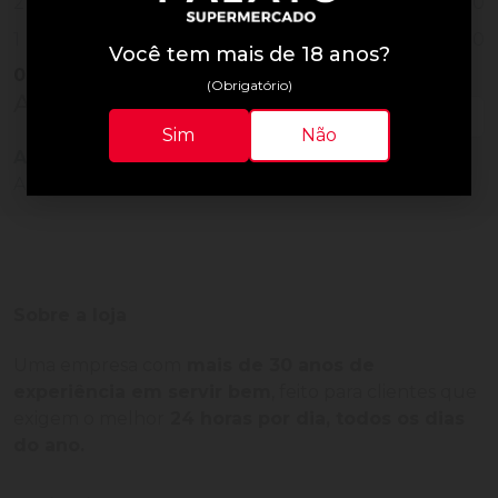
0
2
0
1
Você tem mais de 18 anos?
0
Vendido
(Obrigatório)
Avaliações do Produto
Sim
Não
Ainda não há avaliações para este produto!
Adquira o produto e seja o primeiro a avaliar.
Sobre a loja
Uma empresa com
mais de 30 anos de
experiência em servir bem
, feito para clientes que
exigem o melhor
24 horas por dia, todos os dias
do ano.