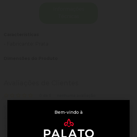
Informações
Técnicas
Características
- Fabricante: Prata
Dimensões do Produto
Avaliações de Clientes
0 de 5
nenhuma avaliação
0
5
Bem-vindo à
0
4
0
3