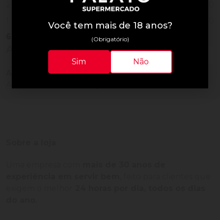
0
2
0
1
Você tem mais de 18 anos?
61
Vendidos
(Obrigatório)
Avaliações do Produto
Sim
Não
Ainda não há avaliações para este produto!
Adquira o produto e seja o primeiro a avaliar.
Sobre a loja
Uma empresa com
mais de 30 anos de
experiência em servir bem
, feito para clientes que
exigem o melhor
24 horas por dia, todos os dias
do ano.