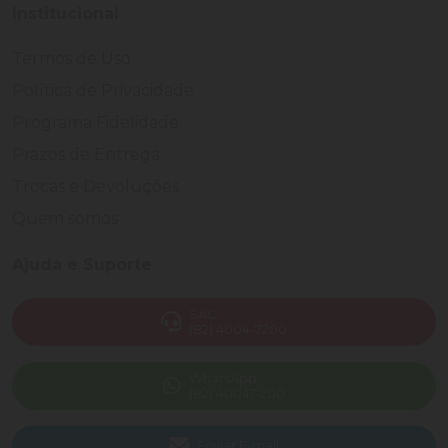
Institucional
Termos de Uso
Política de Privacidade
Programa Fidelidade
Prazos de Entrega
Trocas e Devoluções
Quem somos
Ajuda e Suporte
SAC
(82) 4004-7200
WhatsApp
(82) 40047-200
Enviar E-mail