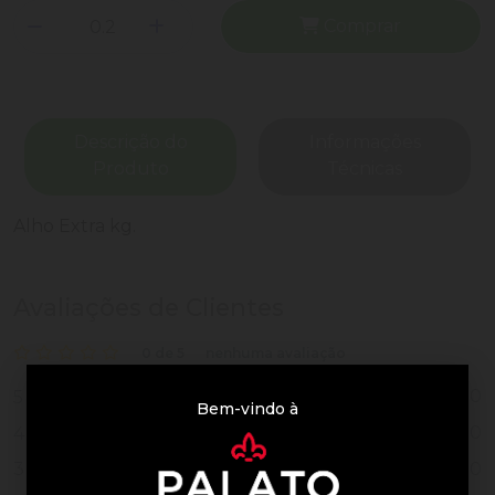
Comprar
Descrição do
Informações
Produto
Técnicas
Alho Extra kg.
Avaliações de Clientes
0 de 5
nenhuma avaliação
0
5
Bem-vindo à
0
4
0
3