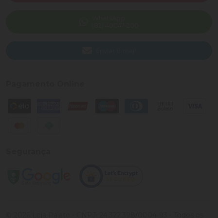
WhatsApp
(82) 40047-200
Enviar E-mail
Pagamento Online
Segurança
©
2026
Loja Palato
- CNPJ:
24.322.398/0004-93
- Todos os