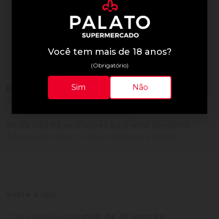
0
5
0
4
0
3
Você tem mais de 18 anos?
0
2
(Obrigatório)
0
1
Sim
Não
0
Vendido
Avaliações do Produto
Ainda não há avaliações para este produto!
Adquira o produto e seja o primeiro a avaliar.
Sobre a loja
Uma empresa com
mais de 30 anos de