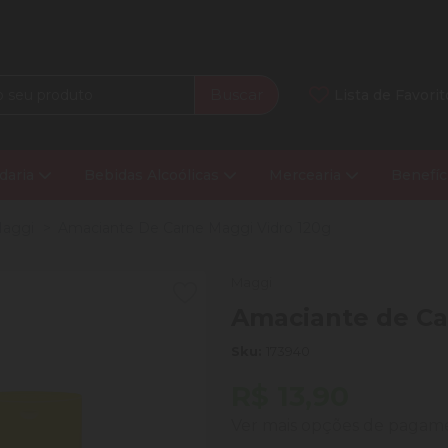
Buscar
Lista de Favorit
daria
Bebidas Alcoólicas
Mercearia
Benefíc
aggi
Amaciante De Carne Maggi Vidro 120g
Maggi
Amaciante de Ca
Sku:
173940
R$ 13,90
Ver mais opções de paga