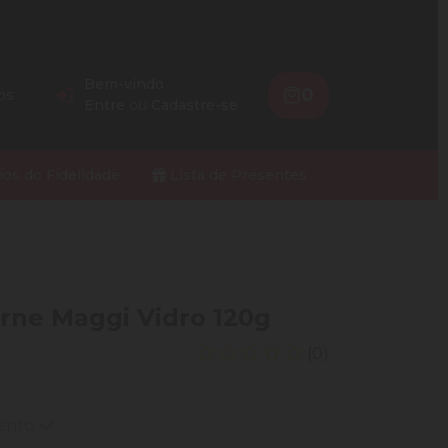
Bem-vindo
0
os
Entre
ou
Cadastre-se
ios do Fidelidade
Lista de Presentes
rne Maggi Vidro 120g
(0)
mento