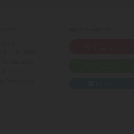
ucional
Ajuda e Suporte
s de Uso
SAC
(82) 4004-7200
ca de Privacidade
ma Fidelidade
WhatsApp
(82) 40047-200
 de Entrega
 e Devoluções
Enviar E-mail
somos