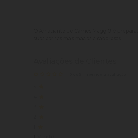
O Amaciante de Carnes Maggi® é preparad
suas carnes mais macias e saborosas.
Avaliações de Clientes
0 de 5
nenhuma avaliação
5
4
3
2
1
1
Vendido