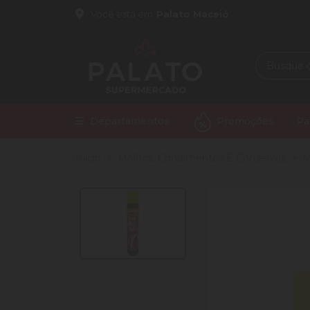
Você está em
Palato Maceió
Departamentos
Promoções
Pa
Início
Molhos, Condimentos E Conservas
M