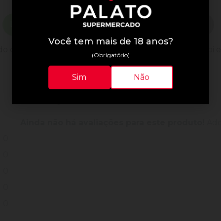
Descrição do Produto
Informações Técnicas
Você tem mais de 18 anos?
o com um ingrediente natural chamado Papaína e foi e
(Obrigatório)
Sim
Não
Avaliações do Produto
Ainda não há avaliações para este produto!
Adqu
0
0
0
0
0