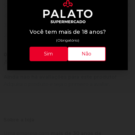
0
5
0
4
0
3
Você tem mais de 18 anos?
0
2
(Obrigatório)
0
1
Sim
Não
0
Vendido
Avaliações do Produto
Ainda não há avaliações para este produto!
Adquira o produto e seja o primeiro a avaliar.
Sobre a loja
Uma empresa com
mais de 30 anos de