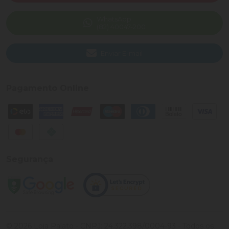
WhatsApp
(82) 40047-200
Enviar E-mail
Pagamento Online
Segurança
©
2026
Loja Palato
- CNPJ:
24.322.398/0004-93
- Todos os