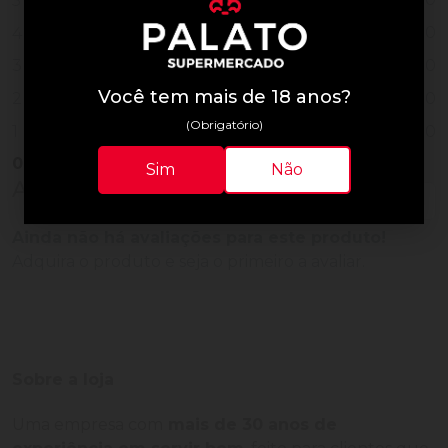
5
0
4
0
3
Você tem mais de 18 anos?
0
2
(Obrigatório)
0
1
0
Vendido
Sim
Não
Avaliações do Produto
Ainda não há avaliações para este produto!
Adquira o produto e seja o primeiro a avaliar.
Sobre a loja
Uma empresa com
mais de 30 anos de