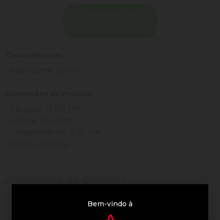
Informações
Técnicas
Características
- Fabricante: Sonho
Dimensões do Produto
- Largura: 12,80 cm
- Altura: 30,20 cm
- Comprimento: 8,60 cm
- Peso: 2,15 kg(s)
Avaliações de Clientes
0 de 5
nenhuma avaliação
Bem-vindo à
0