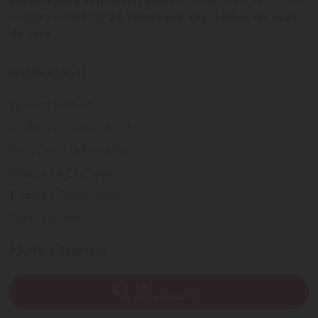
experiência em servir bem
, feito para clientes que
exigem o melhor
24 horas por dia, todos os dias
do ano.
Institucional
Termos de Uso
Política de Privacidade
Programa Fidelidade
Prazos de Entrega
Trocas e Devoluções
Quem somos
Ajuda e Suporte
SAC
(82) 4004-7200