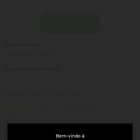
Informações
Técnicas
Características
- Fabricante: Downy
Dimensões do Produto
Avaliações de Clientes
0 de 5
nenhuma avaliação
0
5
0
4
Bem-vindo à
0
3