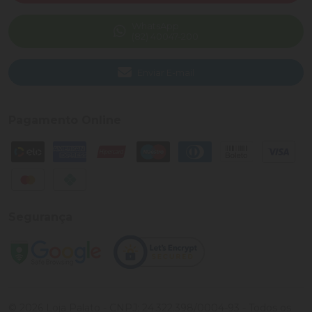
WhatsApp
(82) 40047-200
Enviar E-mail
Pagamento Online
Segurança
©
2026
Loja Palato
- CNPJ:
24.322.398/0004-93
- Todos os