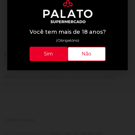
0
5
0
4
0
3
Você tem mais de 18 anos?
0
2
(Obrigatório)
0
1
Sim
Não
0
Vendido
Avaliações do Produto
Ainda não há avaliações para este produto!
Adquira o produto e seja o primeiro a avaliar.
Sobre a loja
Uma empresa com
mais de 30 anos de