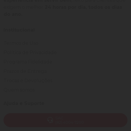
experiência em servir bem
, feito para clientes que
exigem o melhor
24 horas por dia, todos os dias
do ano.
Institucional
Termos de Uso
Política de Privacidade
Programa Fidelidade
Prazos de Entrega
Trocas e Devoluções
Quem somos
Ajuda e Suporte
SAC
(82) 4004-7200