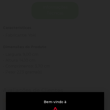
Informações
Técnicas
Características
- Fabricante: Yoki
Dimensões do Produto
- Largura: 9,00 cm
- Altura: 14,10 cm
- Comprimento: 3,70 cm
- Peso: 223 grama(s)
Avaliações de Clientes
0 de 5
nenhuma avaliação
Bem-vindo à
0