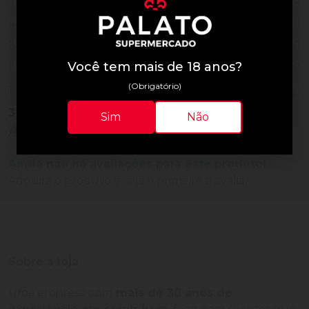
5
0
4
0
3
Você tem mais de 18 anos?
0
2
(Obrigatório)
0
1
3
Vendidos
Sim
Não
Avaliações do Produto
Ainda não há avaliações para este produto!
Adquira o produto e seja o primeiro a avaliar.
Sobre a loja
Uma empresa com
mais de 30 anos de