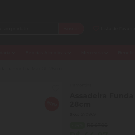
Buscar
Lista de Favorit
daria
Bebidas Alcoólicas
Mercearia
Benefíc
nda Tramontina Max Gft 28cm
Tramontina
Assadeira Funda
28cm
Sku:
1270869
R$ 67,90
- 34%