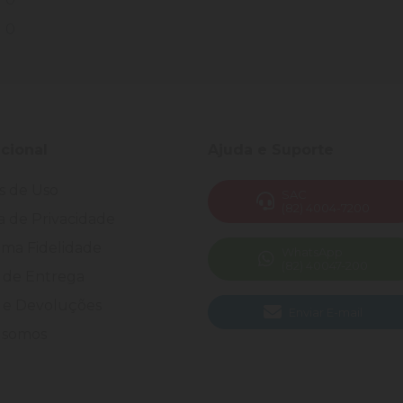
0
ucional
Ajuda e Suporte
s de Uso
SAC
(82) 4004-7200
ca de Privacidade
ma Fidelidade
WhatsApp
(82) 40047-200
 de Entrega
 e Devoluções
Enviar E-mail
somos