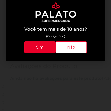
Informações Técnicas
Você tem mais de 18 anos?
(Obrigatório)
Sim
Não
Avaliações do Produto
Ainda não há avaliações para este produto!
Adqu
0
0
0
0