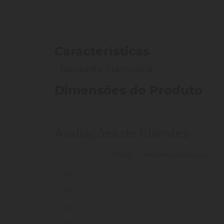
Características
- Fabricante: Tramontina
Dimensões do Produto
Avaliações de Clientes
0 de 5
nenhuma avaliação
5
4
3
2