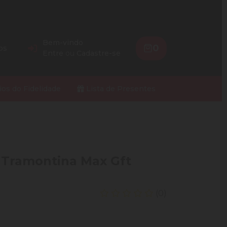
Bem-vindo
0
os
Entre
ou
Cadastre-se
ios do Fidelidade
Lista de Presentes
 Tramontina Max Gft
(0)