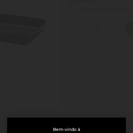
R$ 44,97
Ver mais opções de paga
Bem-vindo à