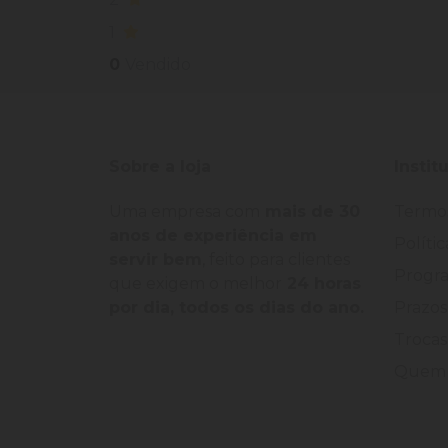
1
0
Vendido
Sobre a loja
Instit
Uma empresa com
mais de 30
Termo
anos de experiência em
Políti
servir bem
, feito para clientes
Progra
que exigem o melhor
24 horas
por dia, todos os dias do ano.
Prazos
Trocas
Quem 