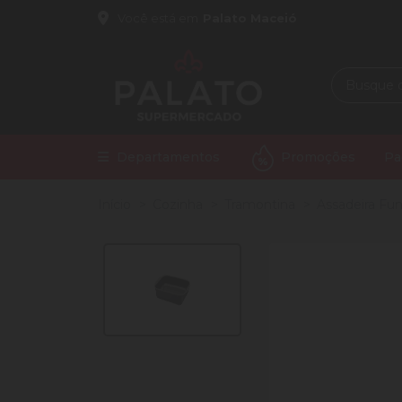
Você está em
Palato Maceió
Departamentos
Promoções
Pa
Início
Cozinha
Tramontina
Assadeira Fu