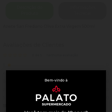
Descrição do
Informações
Produto
Técnicas
Azeite San Frediano Oliva Extra Virgem 500ml
Avaliações de Clientes
0 de 5
nenhuma avaliação
0
5
0
4
Bem-vindo à
0
3
0
2
0
1
11
Vendidos