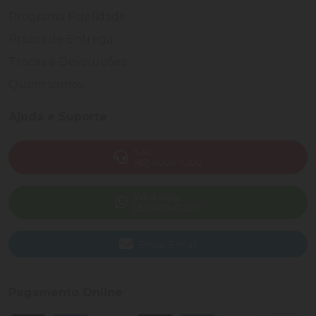
Programa Fidelidade
Prazos de Entrega
Trocas e Devoluções
Quem somos
Ajuda e Suporte
SAC
(82) 4004-7200
WhatsApp
(82) 40047-200
Enviar E-mail
Pagamento Online