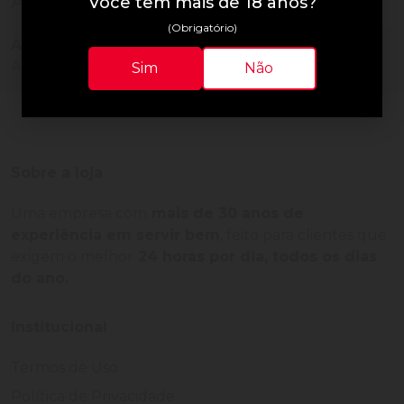
Avaliações do Produto
Você tem mais de 18 anos?
(Obrigatório)
Ainda não há avaliações para este produto!
Adquira o produto e seja o primeiro a avaliar.
Sim
Não
Sobre a loja
Uma empresa com
mais de 30 anos de
experiência em servir bem
, feito para clientes que
exigem o melhor
24 horas por dia, todos os dias
do ano.
Institucional
Termos de Uso
Política de Privacidade