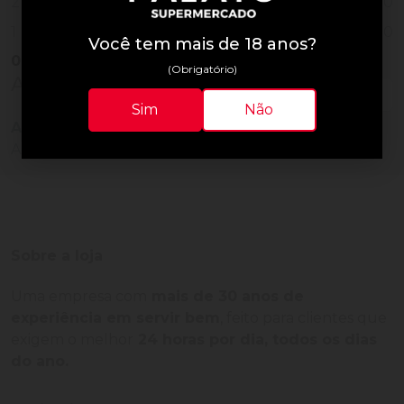
0
2
0
1
Você tem mais de 18 anos?
0
Vendido
(Obrigatório)
Avaliações do Produto
Sim
Não
Ainda não há avaliações para este produto!
Adquira o produto e seja o primeiro a avaliar.
Sobre a loja
Uma empresa com
mais de 30 anos de
experiência em servir bem
, feito para clientes que
exigem o melhor
24 horas por dia, todos os dias
do ano.