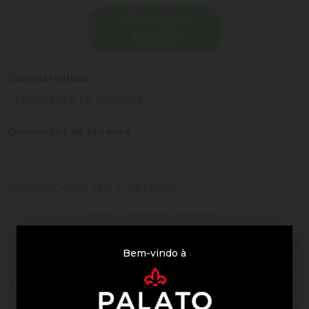
Informações
Técnicas
Características
- Fabricante: La Violetera
Dimensões do Produto
Avaliações de Clientes
0 de 5
nenhuma avaliação
0
5
Bem-vindo à
0
4
0
3