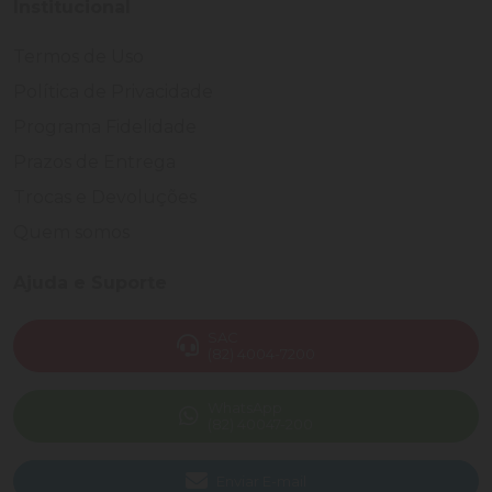
Institucional
Termos de Uso
Política de Privacidade
Programa Fidelidade
Prazos de Entrega
Trocas e Devoluções
Quem somos
Ajuda e Suporte
SAC
(82) 4004-7200
WhatsApp
(82) 40047-200
Enviar E-mail