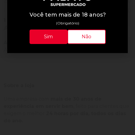
0
2
0
1
Você tem mais de 18 anos?
1
Vendido
(Obrigatório)
Avaliações do Produto
Sim
Não
Ainda não há avaliações para este produto!
Adquira o produto e seja o primeiro a avaliar.
Sobre a loja
Uma empresa com
mais de 30 anos de
experiência em servir bem
, feito para clientes que
exigem o melhor
24 horas por dia, todos os dias
do ano.