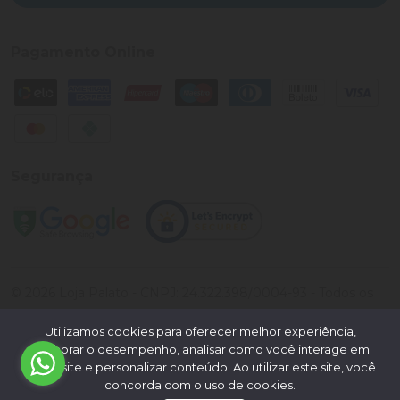
Pagamento Online
Segurança
©
2026
Loja Palato
- CNPJ:
24.322.398/0004-93
- Todos os
direitos reservados.
Utilizamos cookies para oferecer melhor experiência,
Desenvolvido por:
melhorar o desempenho, analisar como você interage em
nosso site e personalizar conteúdo. Ao utilizar este site, você
concorda com o uso de cookies.