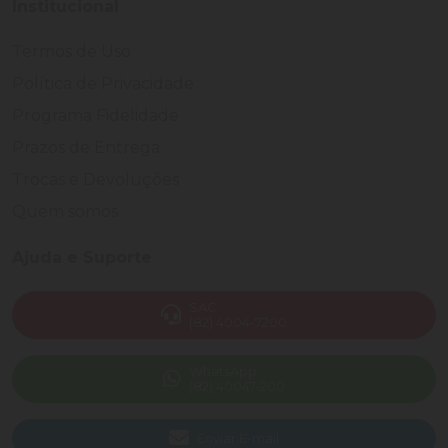
Institucional
Termos de Uso
Política de Privacidade
Programa Fidelidade
Prazos de Entrega
Trocas e Devoluções
Quem somos
Ajuda e Suporte
SAC
(82) 4004-7200
WhatsApp
(82) 40047-200
Enviar E-mail