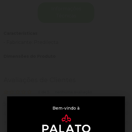
Informações
Técnicas
Características
- Fabricante: Predilecta
Dimensões do Produto
Avaliações de Clientes
0 de 5
nenhuma avaliação
0
5
Bem-vindo à
0
4
0
3