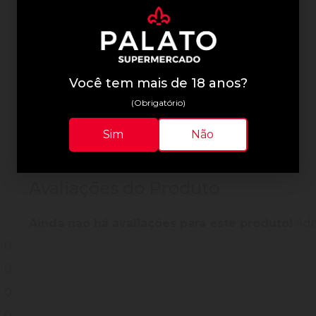
Informações Técnicas
Você tem mais de 18 anos?
(Obrigatório)
Sim
Não
Avaliações do Produto
Ainda não há avaliações para este produto!
Adqu
0
0
0
0