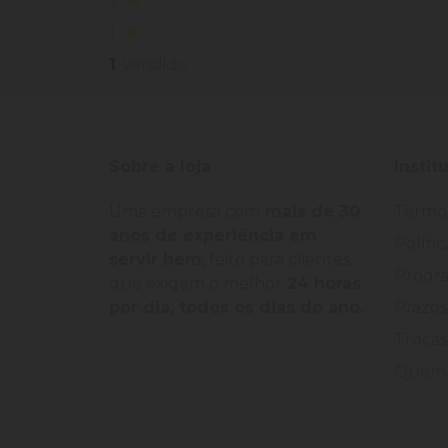
1
1
Vendido
Sobre a loja
Instit
Uma empresa com
mais de 30
Termo
anos de experiência em
Políti
servir bem
, feito para clientes
Progra
que exigem o melhor
24 horas
por dia, todos os dias do ano.
Prazos
Trocas
Quem 