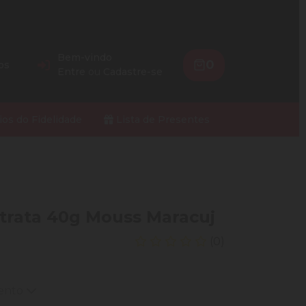
Bem-vindo
0
os
Entre
ou
Cadastre-se
ios do Fidelidade
Lista de Presentes
utrata 40g Mouss Maracuj
(0)
mento