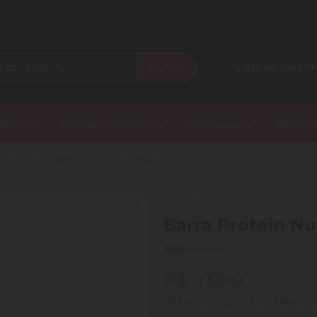
Buscar
Lista de Favorit
daria
Bebidas Alcoólicas
Mercearia
Benefíc
Protein Nutrata 40g Mouss Maracuj
Nutrata
Barra Protein N
Sku:
1278554
R$ 11,90
Ver mais opções de paga