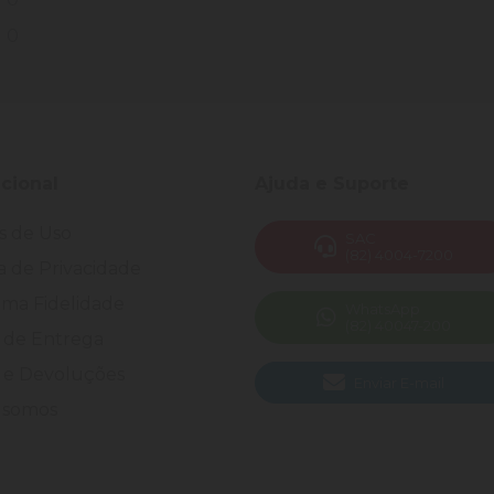
0
ucional
Ajuda e Suporte
s de Uso
SAC
(82) 4004-7200
ca de Privacidade
ma Fidelidade
WhatsApp
(82) 40047-200
 de Entrega
 e Devoluções
Enviar E-mail
somos