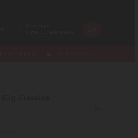
Bem-vindo
0
os
Entre
ou
Cadastre-se
ios do Fidelidade
Lista de Presentes
 62g Classica
(0)
mento