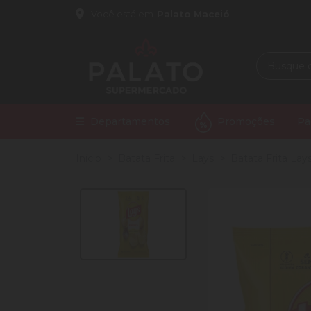
Você está em
Palato Maceió
Departamentos
Promoções
Pa
Início
Batata Frita
Lays
Batata Frita Lay