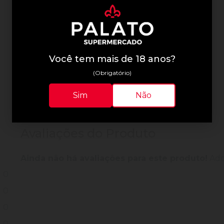
Informações Técnicas
Você tem mais de 18 anos?
(Obrigatório)
Sim
Não
Avaliações do Produto
Ainda não há avaliações para este produto!
Adqu
0
0
0
0