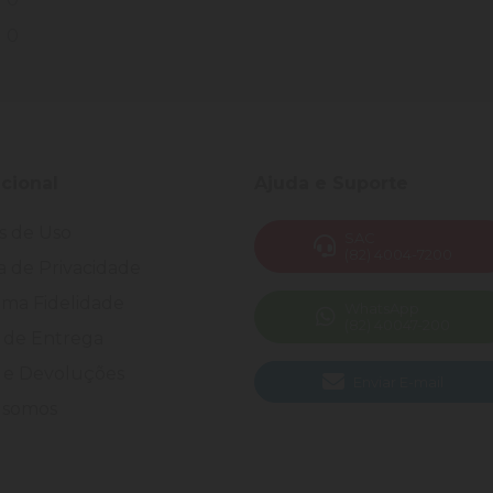
0
ucional
Ajuda e Suporte
s de Uso
SAC
(82) 4004-7200
ca de Privacidade
ma Fidelidade
WhatsApp
(82) 40047-200
 de Entrega
 e Devoluções
Enviar E-mail
somos