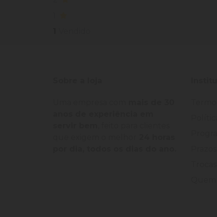
1
1
Vendido
Sobre a loja
Instit
Uma empresa com
mais de 30
Termo
anos de experiência em
Políti
servir bem
, feito para clientes
Progra
que exigem o melhor
24 horas
por dia, todos os dias do ano.
Prazos
Trocas
Quem 