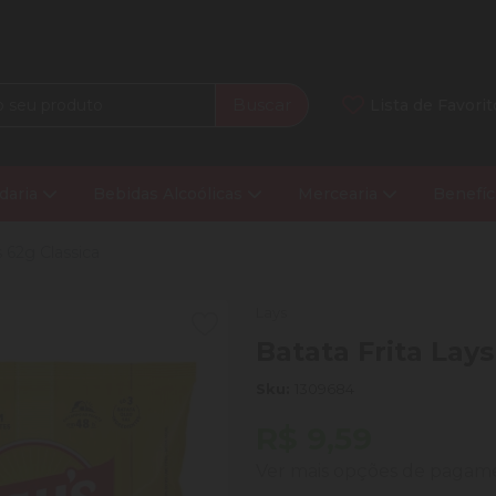
Buscar
Lista de Favorit
daria
Bebidas Alcoólicas
Mercearia
Benefíc
s 62g Classica
Lays
Batata Frita Lays
Sku:
1309684
R$ 9,59
Ver mais opções de paga