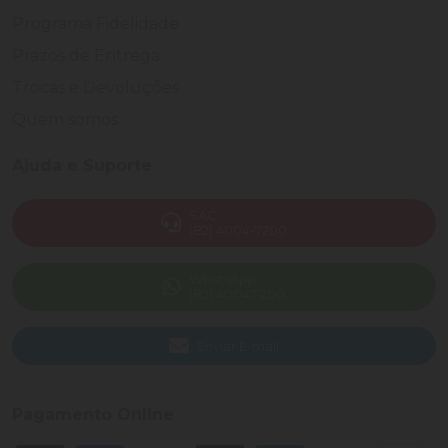
Programa Fidelidade
Prazos de Entrega
Trocas e Devoluções
Quem somos
Ajuda e Suporte
SAC
(82) 4004-7200
WhatsApp
(82) 40047-200
Enviar E-mail
Pagamento Online