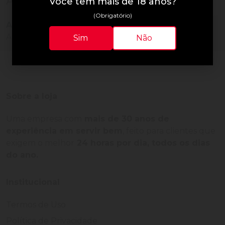
Avaliações do Produto
Você tem mais de 18 anos?
(Obrigatório)
Ainda não há avaliações para este produto!
Adquira o produto e seja o primeiro a avaliar.
Sim
Não
Sobre a loja
Uma empresa com
mais de 30 anos de
experiência em servir bem
, feito para clientes que
exigem o melhor
24 horas por dia, todos os dias
do ano.
Institucional
Termos de Uso
Política de Privacidade