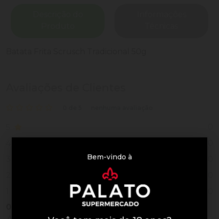
Descrição do
Informações
Produto
Técnicas
Batata Frita Scrusch Tradicional 50g
Avaliações de Clientes
0 de 5
nenhuma avaliação
0
5
0
4
Bem-vindo à
0
3
0
2
0
1
0
Vendido