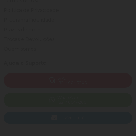
Termos de Uso
Política de Privacidade
Programa Fidelidade
Prazos de Entrega
Trocas e Devoluções
Quem somos
Ajuda e Suporte
SAC
(82) 4004-7200
WhatsApp
(82) 40047-200
Enviar E-mail