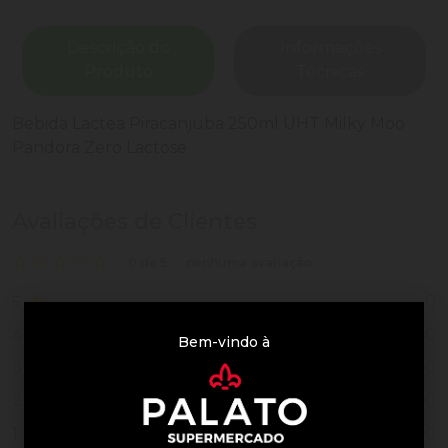
Descrição do
Informações
Produto
Técnicas
Bebida Lactea Piracanjuba 250ml UHT Milky Moo
Pandora Zero Lactose
Avaliações de Clientes
0 de 5
nenhuma avaliação
0
5
0
4
Bem-vindo à
0
3
0
2
0
1