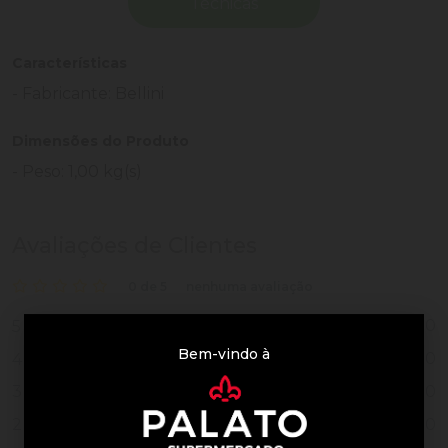
Técnicas
Características
- Fabricante: Bellini
Dimensões do Produto
- Peso: 1,00 kg(s)
Avaliações de Clientes
0 de 5
nenhuma avaliação
0
5
Bem-vindo à
0
4
0
3
0
2