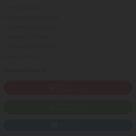
Termos de Uso
Política de Privacidade
Programa Fidelidade
Prazos de Entrega
Trocas e Devoluções
Quem somos
Ajuda e Suporte
SAC
(82) 4004-7200
WhatsApp
(82) 40047-200
Enviar E-mail