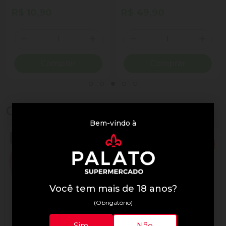
R$ 10,90
R$ 49,90
Quantidade
Quantidade
ionar Quantidade
Diminuir Quantidade
Adicionar Quantidade
Diminuir Quantidade
Adicio
Comprar
Comprar
Chocolates
Bem-vindo à
Você tem mais de 18 anos?
(Obrigatório)
Sim
Não