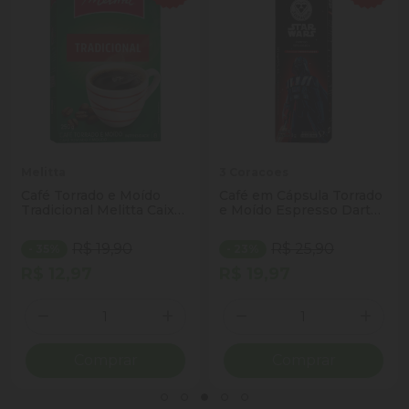
Melitta
3 Coracoes
Café Torrado e Moído
Café em Cápsula Torrado
Tradicional Melitta Caixa
e Moído Espresso Darth
250g
Vader Star Wars 3
Corações Caixa 10
R$ 19,90
R$ 25,90
- 35%
- 23%
Unidades 8g Cada
R$ 12,97
R$ 19,97
Quantidade
Quantidade
ionar Quantidade
Diminuir Quantidade
Adicionar Quantidade
Diminuir Quantidade
Adicio
Comprar
Comprar