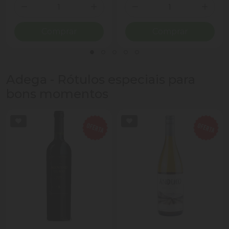
Quantidade
Quantidade
Diminuir Quantidade
Adicionar Quantidade
Diminuir Quantidade
Adicio
Comprar
Comprar
Adega - Rótulos especiais para
bons momentos