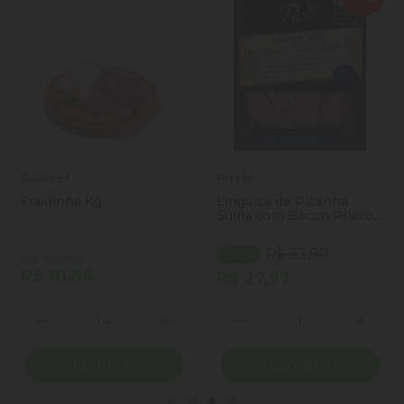
Sulbeef
Prieto
Fraldinha Kg
Linguiça de Picanha
Suína com Bacon Prieto
Etiqueta Negra 400g
R$ 33,90
- 17%
(R$ 79,90 kg)
R$ 111,86
R$ 27,97
Quantidade
Quantidade
ionar Quantidade
Diminuir Quantidade
Adicionar Quantidade
Diminuir Quantidade
Adicio
Comprar
Comprar