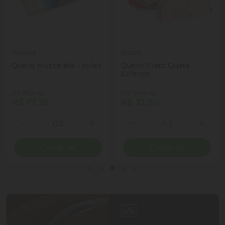
Tirolez
Quata
Queijo Mussarela Tirolez
Queijo Prato Quata
Esferico
(R$ 85,90 kg)
(R$ 159,00 kg)
R$ 17,18
R$ 31,80
Quantidade
Quantidade
ionar Quantidade
Diminuir Quantidade
Adicionar Quantidade
Diminuir Quantidade
Adicio
Comprar
Comprar