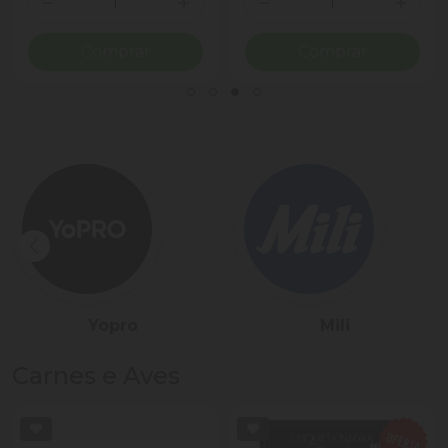
ionar Quantidade
Diminuir Quantidade
Adicionar Quantidade
Diminuir Quantidade
Adicio
Comprar
Comprar
Sadia
Président
Carnes e Aves