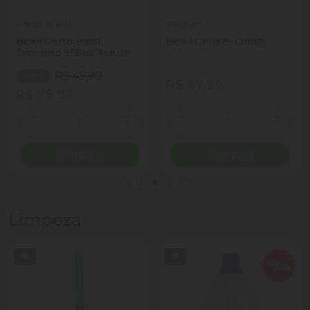
Porto Brasil
Germer
Bowl Porto Brasil
Bowl Germer Ondas
Organico 558ml Arauco
R$ 45,90
- 35%
R$ 27,90
R$ 29,97
Quantidade
Quantidade
ionar Quantidade
Diminuir Quantidade
Adicionar Quantidade
Diminuir Quantidade
Adicio
Comprar
Comprar
Limpeza