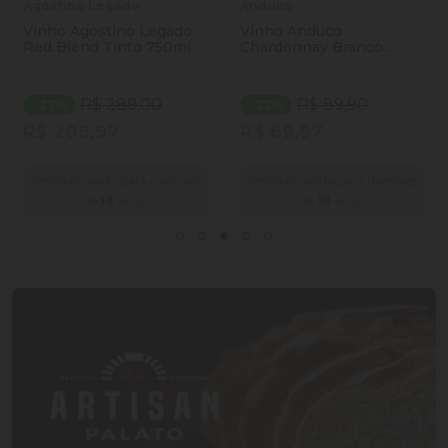
Agostino Legado
Anduco
Vinho Agostino Legado
Vinho Anduco
Red Blend Tinto 750ml
Chardonnay Branco
750ml
R$ 289,00
R$ 89,90
- 27%
- 22%
R$ 209,97
R$ 69,97
Venda proibida para menores
Venda proibida para menores
de
18
anos.
de
18
anos.