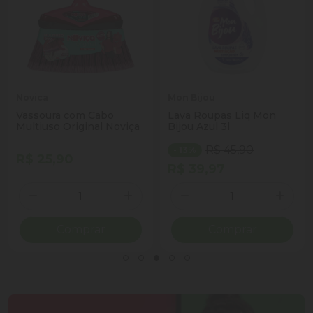
Novica
Mon Bijou
Vassoura com Cabo
Lava Roupas Liq Mon
Multiuso Original Noviça
Bijou Azul 3l
R$ 45,90
- 13%
R$ 25,90
R$ 39,97
Quantidade
Quantidade
ionar Quantidade
Diminuir Quantidade
Adicionar Quantidade
Diminuir Quantidade
Adicio
Comprar
Comprar