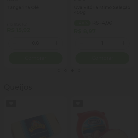
Tangerina Olé
Uva Vitória Mimo Seleção
400g
R$ 14,90
- 40%
(R$ 19,90 kg)
R$ 15,92
R$ 8,97
Quantidade
Quantidade
ionar Quantidade
Diminuir Quantidade
Adicionar Quantidade
Diminuir Quantidade
Adicio
Comprar
Comprar
Queijos