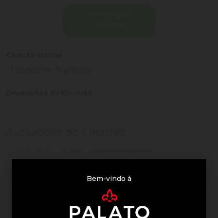
Informações
Técnicas
Características
- Fabricante: Maragogi
Dimensões do Produto
Avaliações de Clientes
0 de 5
nenhuma avaliação
0
5
Bem-vindo à
0
4
0
3