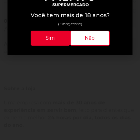
0
2
0
1
Você tem mais de 18 anos?
0
Vendido
(Obrigatório)
Avaliações do Produto
Sim
Não
Ainda não há avaliações para este produto!
Adquira o produto e seja o primeiro a avaliar.
Sobre a loja
Uma empresa com
mais de 30 anos de
experiência em servir bem
, feito para clientes que
exigem o melhor
24 horas por dia, todos os dias
do ano.