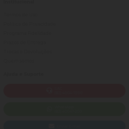
Institucional
Termos de Uso
Política de Privacidade
Programa Fidelidade
Prazos de Entrega
Trocas e Devoluções
Quem somos
Ajuda e Suporte
SAC
(82) 4004-7200
WhatsApp
(82) 40047-200
Enviar E-mail