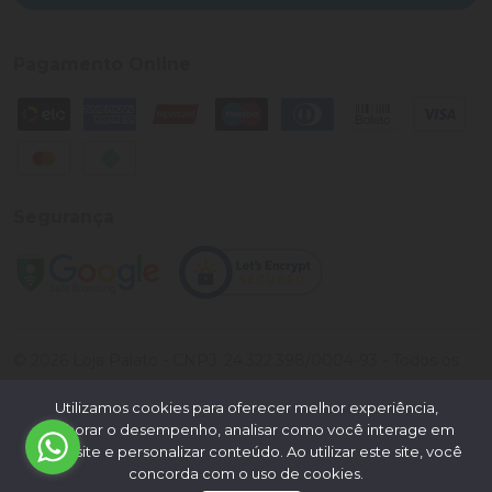
Pagamento Online
Segurança
©
2026
Loja Palato
- CNPJ:
24.322.398/0004-93
- Todos os
direitos reservados.
Utilizamos cookies para oferecer melhor experiência,
Desenvolvido por:
melhorar o desempenho, analisar como você interage em
nosso site e personalizar conteúdo. Ao utilizar este site, você
concorda com o uso de cookies.