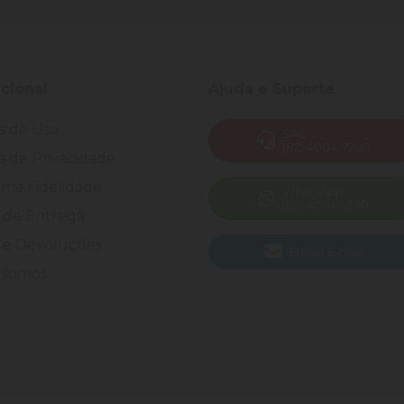
ucional
Ajuda e Suporte
s de Uso
SAC
(82) 4004-7200
ca de Privacidade
ma Fidelidade
WhatsApp
(82) 40047-200
 de Entrega
 e Devoluções
Enviar E-mail
somos