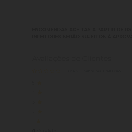
ENCOMENDAS ACEITAS A PARTIR DE R$
INFERIORES SERÃO SUJEITOS À APROV
Avaliações de Clientes
0 de 5
nenhuma avaliação
5
4
3
2
1
0
Vendido