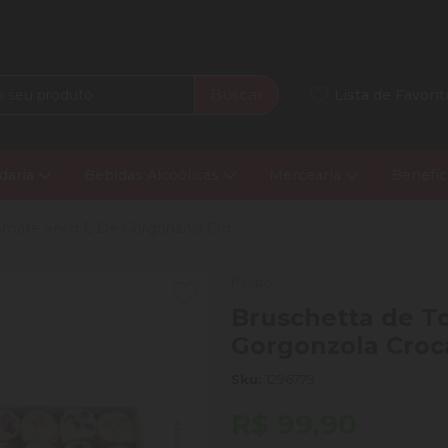
Buscar
Lista de Favorit
daria
Bebidas Alcoólicas
Mercearia
Benefíc
mate Seco E De Gorgonzola Cro...
Palato
Bruschetta de T
Gorgonzola Croc
Sku:
1296779
R$ 99,90