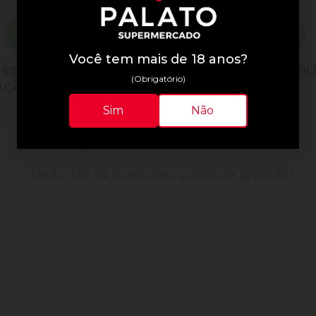
Descrição do Produto
Informações Técnicas
Você tem mais de 18 anos?
 500,00. TANTO PARA NATAL, QUANTO PARA REVÉI
(Obrigatório)
AÇÃO.
Sim
Não
Avaliações do Produto
Ainda não há avaliações para este produto!
Adqu
0
0
0
0
0