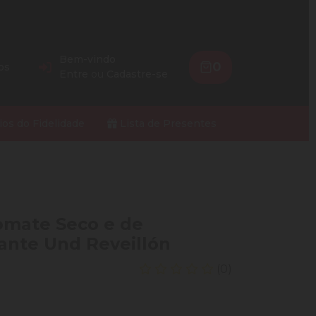
Bem-vindo
0
os
Entre
ou
Cadastre-se
ios do Fidelidade
Lista de Presentes
omate Seco e de
ante Und Reveillón
(0)