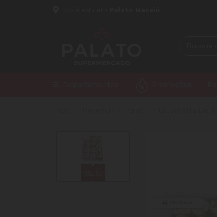
Você está em
Palato Maceió
Departamentos
Promoções
Pa
Início
Réveillon
Palato
Bruschetta De To