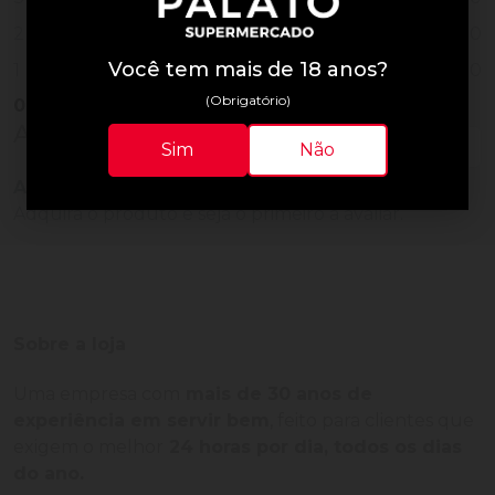
0
2
Você tem mais de 18 anos?
0
1
(Obrigatório)
0
Vendido
Avaliações do Produto
Sim
Não
Ainda não há avaliações para este produto!
Adquira o produto e seja o primeiro a avaliar.
Sobre a loja
Uma empresa com
mais de 30 anos de
experiência em servir bem
, feito para clientes que
exigem o melhor
24 horas por dia, todos os dias
do ano.