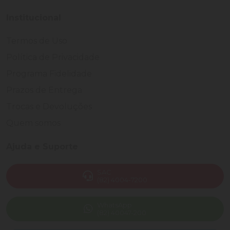
Institucional
Termos de Uso
Política de Privacidade
Programa Fidelidade
Prazos de Entrega
Trocas e Devoluções
Quem somos
Ajuda e Suporte
SAC
(82) 4004-7200
WhatsApp
(82) 40047-200