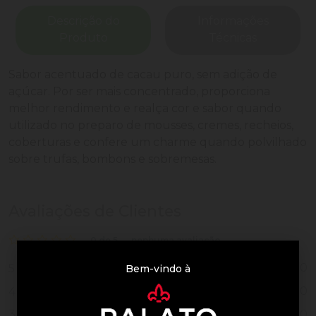
Descrição do
Informações
Produto
Técnicas
Sabor acentuado de cacau puro, sem adição de
açúcar. Por ser mais concentrado, proporciona
melhor rendimento e realça cor e sabor quando
utilizado no preparo de mousses, cremes, recheios,
coberturas e confere um charme quando polvilhado
sobre trufas, bombons e sobremesas.
Avaliações de Clientes
0 de 5
nenhuma avaliação
0
5
Bem-vindo à
0
4
0
3