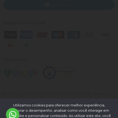
Enviar E-mail
Pagamento Online
Segurança
©
2026
Loja Palato
- CNPJ:
24.322.398/0004-93
- Todos os
direitos reservados.
Utilizamos cookies para oferecer melhor experiência,
Desenvolvido por:
melhorar o desempenho, analisar como você interage em
nosso site e personalizar conteúdo. Ao utilizar este site, você