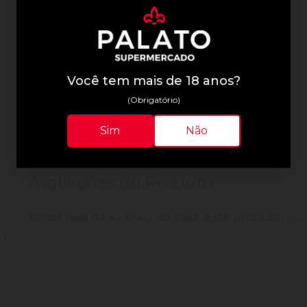
Informações Técnicas
Você tem mais de 18 anos?
(Obrigatório)
Sim
Não
Avaliações do Produto
Ainda não há avaliações para este produto!
Adqu
0
0
0
0