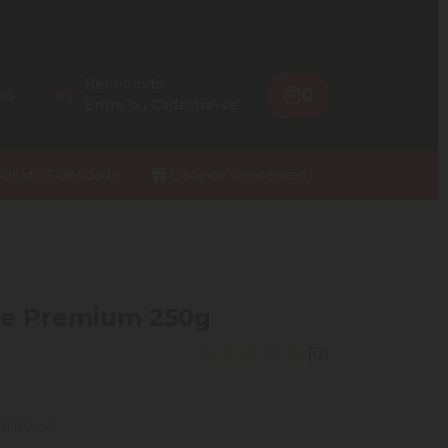
Bem-vindo
0
os
Entre
ou
Cadastre-se
ios do Fidelidade
Lista de Presentes
fe Premium 250g
(0)
mento