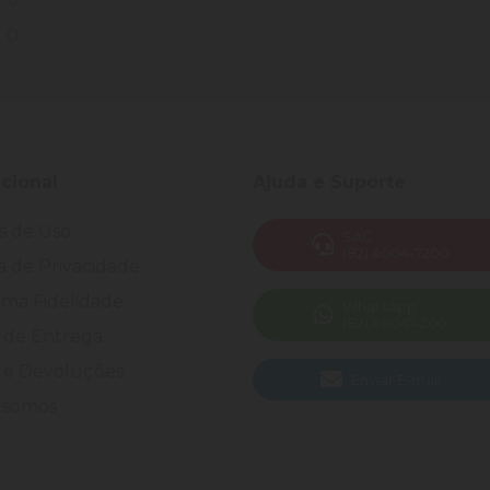
0
ucional
Ajuda e Suporte
s de Uso
SAC
(82) 4004-7200
ca de Privacidade
ma Fidelidade
WhatsApp
(82) 40047-200
 de Entrega
 e Devoluções
Enviar E-mail
somos