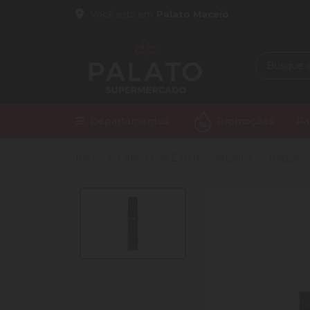
Você está em
Palato Maceió
Departamentos
Promoções
Pa
Início
Café, Chás E Achocolatados
Baggio