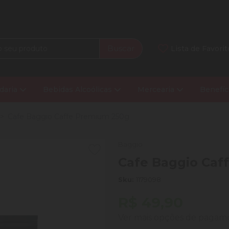
Buscar
Lista de Favorit
daria
Bebidas Alcoólicas
Mercearia
Benefíc
Cafe Baggio Caffe Premium 250g
Baggio
Cafe Baggio Caf
Sku:
1179098
R$ 49,90
Ver mais opções de paga