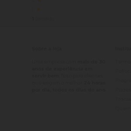
1
1
Vendido
Sobre a loja
Instit
Uma empresa com
mais de 30
Termo
anos de experiência em
Políti
servir bem
, feito para clientes
Progra
que exigem o melhor
24 horas
por dia, todos os dias do ano.
Prazos
Trocas
Quem 