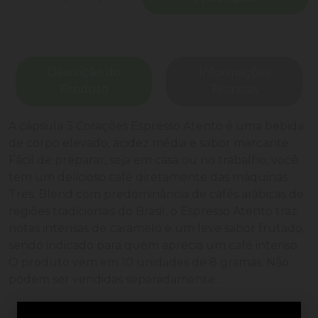
Descrição do
Informações
Produto
Técnicas
A cápsula 3 Corações Espresso Atento é uma bebida
de corpo elevado, acidez média e sabor marcante.
Fácil de preparar, seja em casa ou no trabalho, você
tem um delicioso café diretamente das máquinas
Tres. Blend com predominância de cafés arábicas de
regiões tradicionais do Brasil, o Espresso Atento traz
notas intensas de caramelo e um leve sabor frutado,
sendo indicado para quem aprecia um café intenso.
O produto vem em 10 unidades de 8 gramas. Não
podem ser vendidas separadamente.