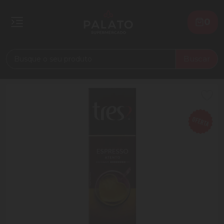
0
Buscar