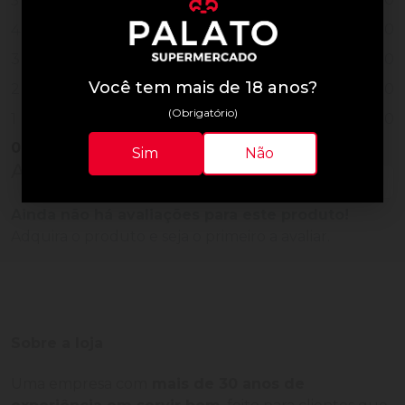
5
0
4
0
3
Você tem mais de 18 anos?
0
2
(Obrigatório)
0
1
0
Vendido
Sim
Não
Avaliações do Produto
Ainda não há avaliações para este produto!
Adquira o produto e seja o primeiro a avaliar.
Sobre a loja
Uma empresa com
mais de 30 anos de