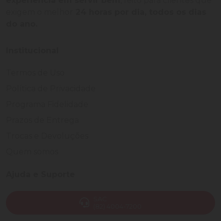
experiência em servir bem
, feito para clientes que
exigem o melhor
24 horas por dia, todos os dias
do ano.
Institucional
Termos de Uso
Política de Privacidade
Programa Fidelidade
Prazos de Entrega
Trocas e Devoluções
Quem somos
Ajuda e Suporte
SAC
(82) 4004-7200