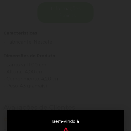
Informações
Técnicas
Características
- Fabricante: Nescafe
Dimensões do Produto
- Largura: 11,00 cm
- Altura: 14,00 cm
- Comprimento: 4,20 cm
- Peso: 43 grama(s)
Avaliações de Clientes
0 de 5
nenhuma avaliação
Bem-vindo à
0