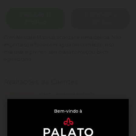
Descrição do
Informações
Produto
Técnicas
Com Nescafé Matinal, acordar é uma delícia. Não
importa se é feito com água ou com leite, é só
misturar e pronto, seu dia já começou bem
equilibrado.
Avaliações de Clientes
0 de 5
nenhuma avaliação
0
5
Bem-vindo à
0
4
0
3