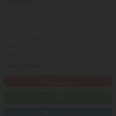
Institucional
Termos de Uso
Política de Privacidade
Programa Fidelidade
Prazos de Entrega
Trocas e Devoluções
Quem somos
Ajuda e Suporte
SAC
(82) 4004-7200
WhatsApp
(82) 40047-200
Enviar E-mail