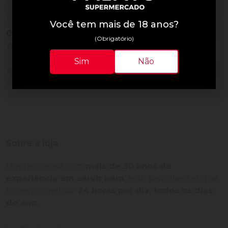
0
2
0
1
Você tem mais de 18 anos?
0
Vendido
(Obrigatório)
Avaliações do Produto
Sim
Não
Ainda não há avaliações para este produto!
Adquira o produto e seja o primeiro a avaliar.
Sobre a loja
Uma empresa com
mais de 30 anos de
experiência em servir bem
, feito para clientes que
exigem o melhor
24 horas por dia, todos os dias
do ano.