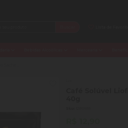
Buscar
Lista de Favorit
daria
Bebidas Alcoólicas
Mercearia
Benefíc
o Sachê...
Lor
Café Solúvel Liof
40g
Sku:
1280818
R$ 12,90