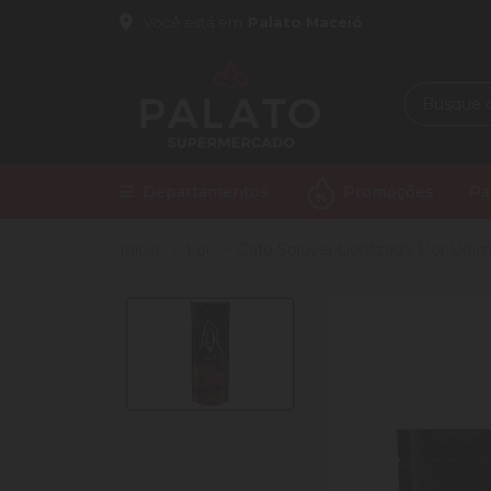
Você está em
Palato Maceió
Departamentos
Promoções
Pa
Início
Lor
Café Solúvel Liofilizado L'or Ultim