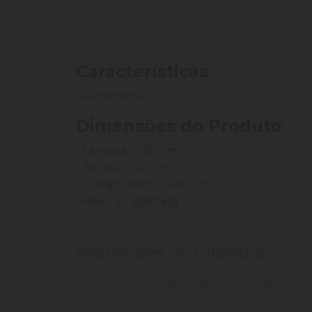
Características
- Fabricante: Lor
Dimensões do Produto
- Largura: 11,00 cm
- Altura: 15,00 cm
- Comprimento: 4,00 cm
- Peso: 57 grama(s)
Avaliações de Clientes
0 de 5
nenhuma avaliação
5