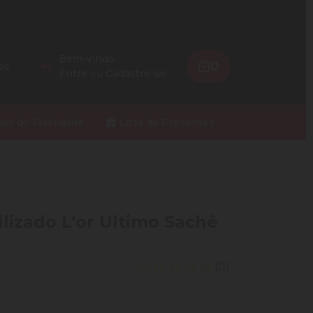
Bem-vindo
0
os
Entre
ou
Cadastre-se
ios do Fidelidade
Lista de Presentes
ilizado L'or Ultimo Sachê
(0)