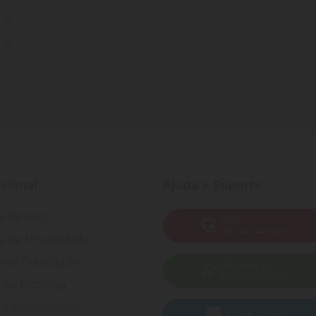
0
0
0
0
ucional
Ajuda e Suporte
s de Uso
SAC
(82) 4004-7200
ca de Privacidade
ma Fidelidade
WhatsApp
(82) 40047-200
 de Entrega
 e Devoluções
Enviar E-mail