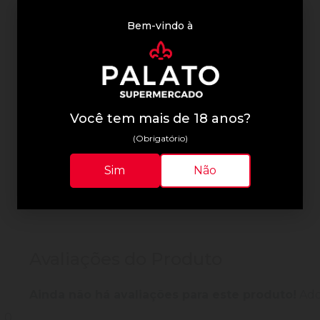
Bem-vindo à
Informações Técnicas
Você tem mais de 18 anos?
(Obrigatório)
Sim
Não
Avaliações do Produto
Ainda não há avaliações para este produto!
Adqu
0