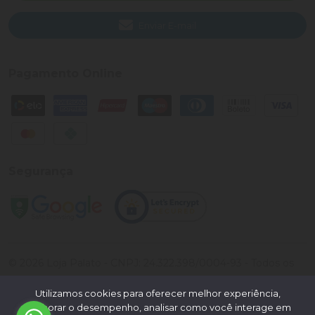
Enviar E-mail
Pagamento Online
Segurança
©
2026
Loja Palato
- CNPJ:
24.322.398/0004-93
- Todos os
direitos reservados.
Utilizamos cookies para oferecer melhor experiência,
Desenvolvido por:
melhorar o desempenho, analisar como você interage em