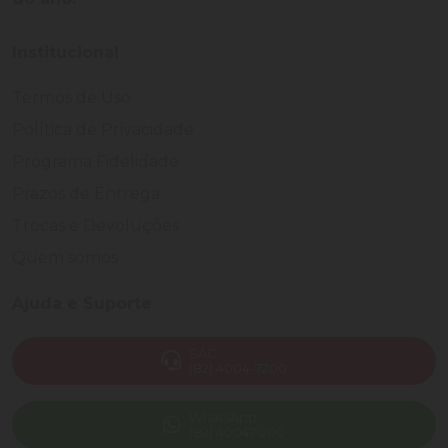
Institucional
Termos de Uso
Política de Privacidade
Programa Fidelidade
Prazos de Entrega
Trocas e Devoluções
Quem somos
Ajuda e Suporte
SAC
(82) 4004-7200
WhatsApp
(82) 40047-200