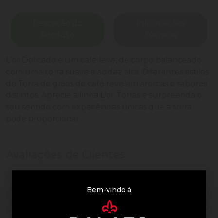
Descrição do
Informações
Produto
Técnicas
L'or Delicado é um café leve, de corpo balanceado
com uma torra suave e acidez alta. Diferentes estilos
de Torra de grãos de café revelam aromas e sabores
distintos. Aprecie a linha L'or Torras e surpreenda o
seu sentido com experiências únicas que a torra
pode proporcionar.
Avaliações de Clientes
0 de 5
nenhuma avaliação
Bem-vindo à
0
5
0
4